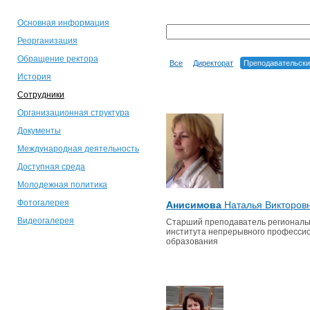
Основная информация
Реорганизация
Обращение ректора
Все
Директорат
Преподавательски
История
Сотрудники
Организационная структура
Документы
Международная деятельность
Доступная среда
Молодежная политика
Фотогалерея
Анисимова
Наталья Викторов
Видеогалерея
Старший преподаватель региональ
института непрерывного професси
образования