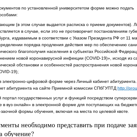
окументов по установленной университетом форме можно подать
особами:
ающим (в этом случае выдается расписка о приеме документов). 
твляется в случае, если это не противоречит постановлениям губ
урга, издаваемым в соответствии с Указом Президента РФ от 11 мая
ределении порядка продления действия мер по обеспечению сани
ческого благополучия населения в субъектах Российской Федерац
нением новой коронавирусной инфекции (СOVID-19)», исходя из с
ической обстановки и особенностей распространения новой корон
OVID-19);
в электронно-цифровой форме через Личный кабинет абитуриента.
нет абитуриента на сайте Приемной комиссии СПбГУПТД
http://prou
 портал государственных услуг и функций посредством суперсерв
е в вуз онлайн» в электронной форме для поступающих на бюджет
-заочной формы обучения, включая на места по целевой квоте.
менты необходимо представить при подаче за
а обучение?