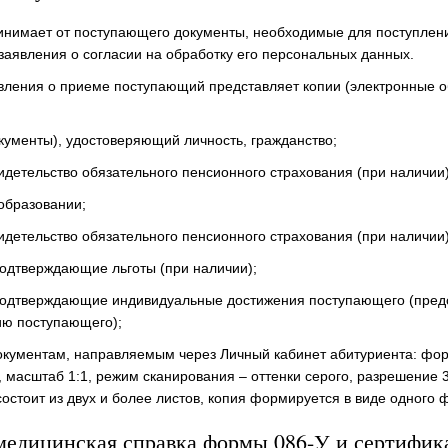
инимает от поступающего документы, необходимые для поступлени
заявления о согласии на обработку его персональных данных.
вления о приеме поступающий представляет копии (электронные о
кументы), удостоверяющий личность, гражданство;
идетельство обязательного пенсионного страхования (при наличии)
образовании;
идетельство обязательного пенсионного страхования (при наличии)
подтверждающие льготы (при наличии);
подтверждающие индивидуальные достижения поступающего (пред
ию поступающего);
окументам, направляемым через Личный кабинет абитуриента: форм
 масштаб 1:1, режим сканирования – оттенки серого, разрешение 3
остоит из двух и более листов, копия формируется в виде одного 
медицинская справка формы 086-У и сертифик