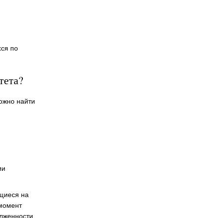
хся по
тета?
ожно найти
ии
щиеся на
 момент
лженности,