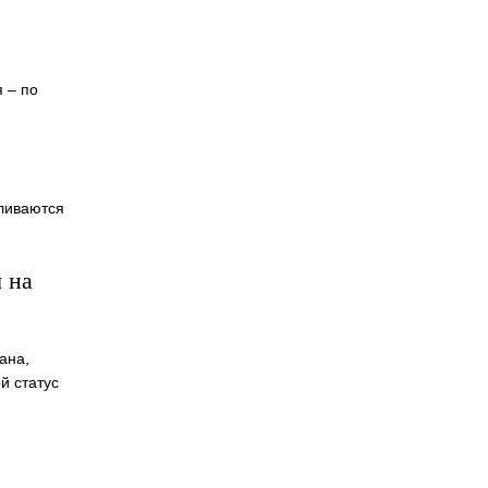
 – по
вливаются
 на
ана,
й статус