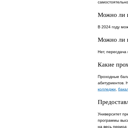
самостоятельно
Можно ли 
В 2024 году мо
Можно ли 
Нет, пересдача
Какие прох
Проходные балл
абитуриентов. 
колледжи
,
бака
Предостав
Университет пр
программы высш
на весь период