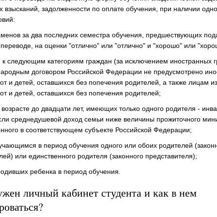
 взысканий, задолженности по оплате обучения, при наличии одно
овий:
аменов за два последних семестра обучения, предшествующих под
переводе, на оценки "отлично" или "отлично" и "хорошо" или "хоро
 к следующим категориям граждан (за исключением иностранных г
ародным договором Российской Федерации не предусмотрено ино
от и детей, оставшихся без попечения родителей, а также лицам и
от и детей, оставшихся без попечения родителей;
 возрасте до двадцати лет, имеющих только одного родителя - инва
если среднедушевой доход семьи ниже величины прожиточного мин
нного в соответствующем субъекте Российской Федерации;
учающимся в период обучения одного или обоих родителей (закон
лей) или единственного родителя (законного представителя);
одивших ребенка в период обучения.
ужен личный кабинет студента и как в нем
роваться?