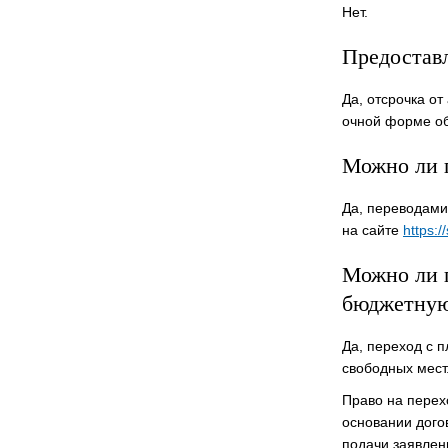
Нет.
Предоставл
Да, отсрочка о
очной форме об
Можно ли 
Да, переводами
на сайте
https:/
Можно ли 
бюджетну
Да, переход с 
свободных мест
Право на перех
основании дого
подачи заявлен