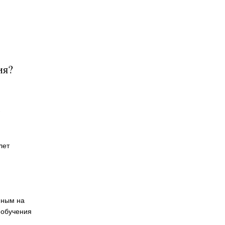
ия?
?
лет
нным на
 обучения