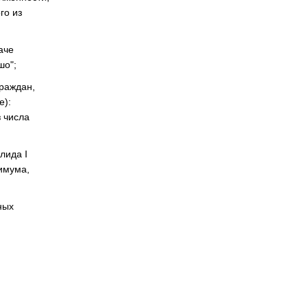
го из
аче
шо";
раждан,
е):
з числа
лида I
имума,
ных