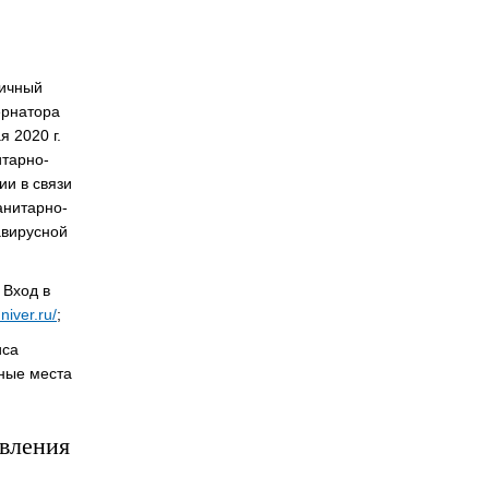
Личный
ернатора
 2020 г.
тарно-
ии в связи
анитарно-
авирусной
 Вход в
niver.ru/
;
иса
ные места
явления