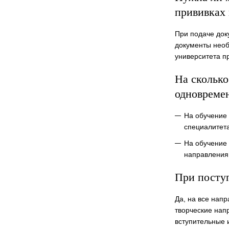
прививках 
При подаче док
документы необ
университета п
На сколько
одновреме
На обучение
специалитета
На обучение
направления 
При посту
Да, на все нап
творческие нап
вступительные 