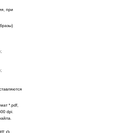
я, при
бразы)
;
;
ставляются
ат *.pdf,
00 dpi.
файла.
ат о