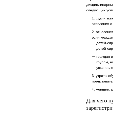
дисциплинарных
следующих усл
сдачи экз
заявления о 
отнесения
если междун
детей-сир
детей-сир
граждан в
группы, 
установле
утраты об
представите
женщин, р
Для чего н
зарегистри