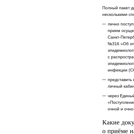
Полный пакет д
несколькими сп
лично поступ
прием осущес
Санкт-Петерб
№316 «Об оп
эпидемиологи
с распростра
эпидемиолог
инфекции (С
представить 
личный каби
через Единый
«Поступлени
очной и очно
Какие доку
о приёме н