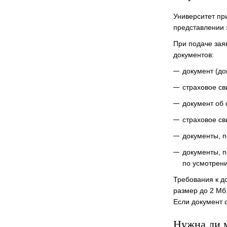
Университет пр
представлении 
При подаче зая
документов:
документ (до
страховое св
документ об 
страховое св
документы, 
документы, 
по усмотрен
Требования к д
размер до 2 Мб,
Если документ с
Нужна ли 