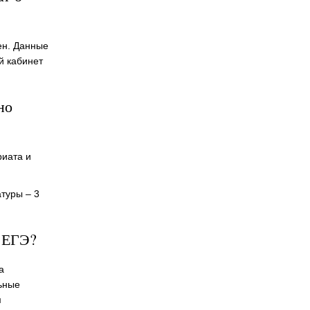
ен. Данные
й кабинет
но
риата и
туры – 3
 ЕГЭ?
а
ьные
м