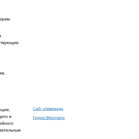
зерам
:
з
тствующие
ке,
Сайт олимпиады
ющие,
его и
Группа ВКонтакте
ейного
овательные