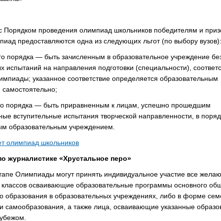
 с Порядком проведения олимпиад школьников победителям и при
пиад предоставляются одна из следующих льгот (по выбору вузов)
го порядка — быть зачисленным в образовательное учреждение бе
х испытаний на направления подготовки (специальности), соотве
мпиады; указанное соответствие определяется образовательным
 самостоятельно;
ого порядка — быть приравненным к лицам, успешно прошедшим
ые вступительные испытания творческой направленности, в поряд
м образовательным учреждением.
ет олимпиад школьников
о журналистике «Хрустальное перо»
тапе Олимпиады могут принять индивидуальное участие все жела
 классов осваивающие образовательные программы основного общ
о образования в образовательных учреждениях, либо в форме сем
и самообразования, а также лица, осваивающие указанные образ
убежом.