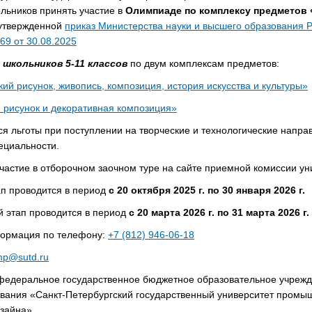
льников принять участие в
Олимпиаде по комплексу предметов 
 утвержденной
приказ Министерства науки и высшего образования 
9 от 30.08.2025
я
школьников 5-11 классов
по двум комплексам предметов:
ий рисунок, живопись, композиция, история искусства и культуры»
 рисунок и декоративная композиция»
я льготы при поступлении на творческие и технологические напра
пециальности.
частие в отборочном заочном туре на сайте приемной комиссии ун
п проводится в период
с 20 октября 2025 г. по 30 января 2026 г.
 этап проводится в период
с 20 марта 2026 г. по 31 марта 2026 г.
ормация по телефону:
+7 (812) 946-06-18
mp@sutd.ru
едеральное государственное бюджетное образовательное учреж
вания «Санкт-Петербургский государственный университет пром
изайна»