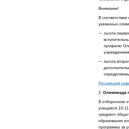
Внимание!
В соответствии
указанных олим
льгота перво
вступительны
профилю Оли
учреждением
льгота втор
дополнительн
определяемы
Российский сов
2.
Олимпиада п
В отборочном э
учащиеся 10-11
среднего общег
образования ил
программы за р