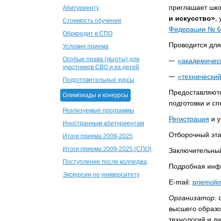
приглашает шко
Абитуриенту
и искусство»
,
Стоимость обучения
Федерации № 66
Обркредит в СПО
Проводится дл
Условия приема
Особые права (льготы) для
«академическ
участников СВО и их детей
«технический
Подготовительные курсы
Предоставляютс
Олимпиады и конкурсы
подготовки и с
Реализуемые программы
Регистрация
и у
Иностранным абитуриентам
Отборочный эта
Итоги приема 2009-2025
Итоги приема 2009-2025 (СПО)
Заключительный
Поступление после колледжа
Подробная инф
Экскурсии по университету
E-mail:
priemoli
Организатор:
ф
высшего образо
технологий и д