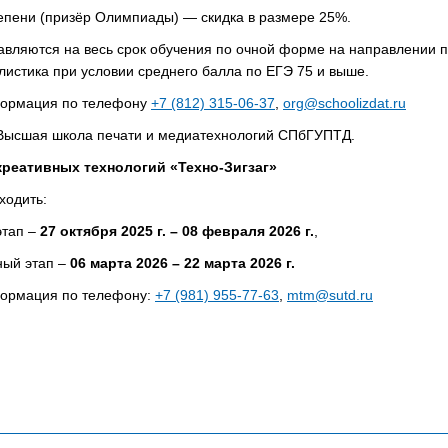
тепени (призёр Олимпиады) — скидка в размере 25%.
авляются на весь срок обучения по очной форме на направлении п
листика при условии среднего балла по ЕГЭ 75 и выше.
ормация по телефону
+7 (812) 315-06-37
,
org@schoolizdat.ru
ысшая школа печати и медиатехнологий СПбГУПТД.
реативных технологий «Техно-Зигзаг»
ходить:
этап –
27 октября 2025 г. – 08 февраля 2026 г.
,
ный этап –
06 марта 2026 – 22 марта 2026 г.
ормация по телефону:
+7 (981) 955-77-63
,
mtm@sutd.ru