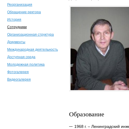
Реорганизация
Обращение ректора
История
Сотрудники
Организационная структура
Документы
Международная деятельность
Доступная среда
Молодежная политика
Фотогалерея
Видеогалерея
Образование
1968 г. – Ленинградский ин