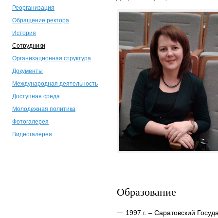
Реорганизация
Обращение ректора
История
Сотрудники
Организационная структура
Документы
Международная деятельность
Доступная среда
Молодежная политика
Фотогалерея
Видеогалерея
Образование
1997 г. – Саратовский Госу