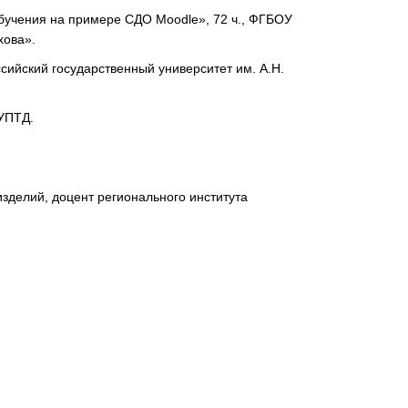
бучения на примере СДО Moodle», 72 ч., ФГБОУ
хова».
ссийский государственный университет им. А.Н.
ГУПТД.
зделий, доцент регионального института