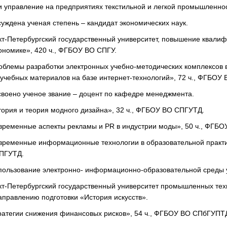
и управление на предприятиях текстильной и легкой промышленно
исуждена ученая степень – кандидат экономических наук.
анкт-Петербургский государственный университет, повышение ква
ономике», 420 ч., ФГБОУ ВО СПГУ.
роблемы разработки электронных учебно-методических комплексов
учебных материалов на базе интернет-технологий», 72 ч., ФГБОУ
исвоено ученое звание – доцент по кафедре менеджмента.
стория и теория модного дизайна», 32 ч., ФГБОУ ВО СПГУТД.
овременные аспекты рекламы и PR в индустрии моды», 50 ч., ФГБ
овременные информационные технологии в образовательной практик
ПГУТД.
Использование электронно- информационно-образовательной среды
нкт-Петербургский государственный университет промышленных те
аправлению подготовки «История искусств».
тратегии снижения финансовых рисков», 54 ч., ФГБОУ ВО СПбГУПТ