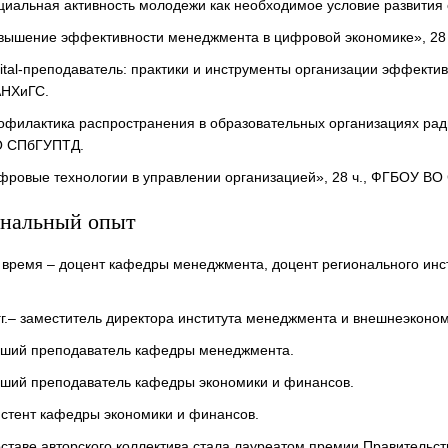
оциальная активность молодежи как необходимое условие развити
Повышение эффективности менеджмента в цифровой экономике», 2
igital-преподаватель: практики и инструменты организации эффектив
НХиГС.
рофилактика распространения в образовательных организациях рад
О СПбГУПТД.
ифровые технологии в управлении организацией», 28 ч., ФГБОУ В
нальный опыт
 время – доцент кафедры менеджмента, доцент регионального инс
.
гг.– заместитель директора института менеджмента и внешнеэконо
тарший преподаватель кафедры менеджмента.
арший преподаватель кафедры экономики и финансов.
систент кафедры экономики и финансов.
составе авторского коллектива стала лауреатом премии Правитель