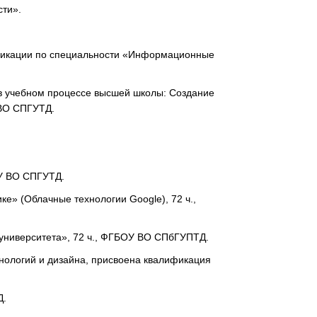
сти».
лификации по специальности «Информационные
 в учебном процессе высшей школы: Создание
 ВО СПГУТД.
ОУ ВО СПГУТД.
е» (Облачные технологии Google), 72 ч.,
 университета», 72 ч., ФГБОУ ВО СПбГУПТД.
хнологий и дизайна, присвоена квалификация
Д.