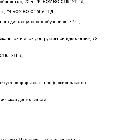
я общества», 72 ч., ФГБОУ ВО СПбГУПТД.
8 ч., ФГБОУ ВО СПбГУПТД.
ного дистанционного обучения», 72 ч.,
икальной и иной деструктивной идеологии», 72
О СПбГУПТД.
титута непрерывного профессионального
мической деятельности.
ства Санкт-Петербурга за выдающиеся