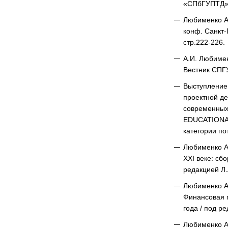
«СПбГУПТД», 
Любименко А.
конф. Санкт-
стр.222-226.
А.И. Любимен
Вестник СПГУ
Выступление 
проектной де
современны
EDUCATIONAN
категории по
Любименко А
XXI веке: сб
редакцией Л.
Любименко А
Финансовая г
года / под р
Любименко А