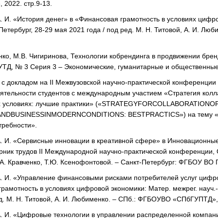
2022. стр.9-13.
 И. «История денег» в «Финансовая грамотность в условиях цифров
Петербург, 28-29 мая 2021 года / под ред. М. Н. Титовой, А. И. 
ко, М.В. Чигиринова, Технологии кобрендинга в продвижении бренд
ТД, № 3 Серия 3 – Экономические, гуманитарные и общественные на
с докладом на II Межвузовской научно-практической конференции 
ятельности студентов с международным участием «Стратегия колл
х условиях: лучшие практики» («STRATEGYFORCOLLABORATIONO
DBUSINESSINMODERNCONDITIONS: BESTPRACTICS») на тему «Опт
требности».
. И. «Сервисные инновации в креативной сфере» в Инновационные
орник трудов II Международной научно-практической конференции, С
А. Кравченко, Т.Ю. Ксенофонтовой. – Санкт-Петербург: ФГБОУ ВО 
. И. «Управление финансовыми рисками потребителей услуг цифро
рамотность в условиях цифровой экономики: Матер. межрег. науч.-
ед. М. Н. Титовой, А. И. Любименко. – СПб.: ФГБОУВО «СПбГУПТД», 
. И. «Цифровые технологии в управлении распределенной компан