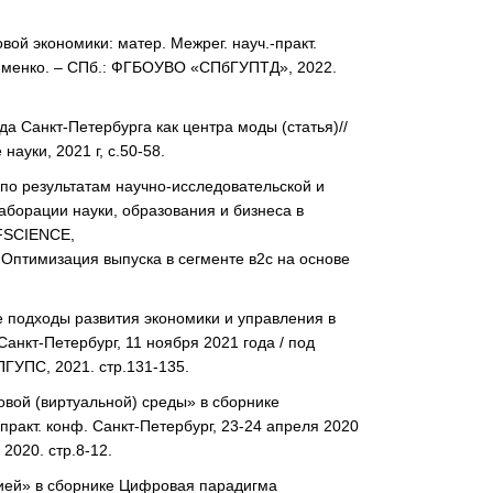
ой экономики: матер. Межрег. науч.-практ.
Любименко. – СПб.: ФГБОУВО «СПбГУПТД», 2022.
а Санкт-Петербурга как центра моды (статья)//
уки, 2021 г, с.50-58.
по результатам научно-исследовательской и
аборации науки, образования и бизнеса в
FSCIENCE,
имизация выпуска в сегменте в2с на основе
 подходы развития экономики и управления в
анкт-Петербург, 11 ноября 2021 года / под
ПГУПС, 2021. стр.131-135.
вой (виртуальной) среды» в сборнике
практ. конф. Санкт-Петербург, 23-24 апреля 2020
2020. стр.8-12.
ией» в сборнике Цифровая парадигма