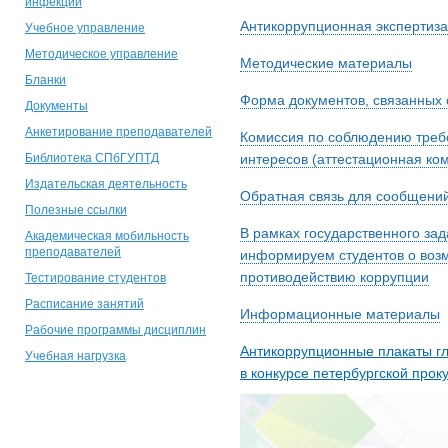
инфекции
Антикоррупционная экспертиза
Учебное управление
Методическое управление
Методические материалы
Бланки
Форма документов, связанных 
Документы
Анкетирование преподавателей
Комиссия по соблюдению треб
Библиотека СПбГУПТД
интересов (аттестационная ко
Издательская деятельность
Обратная связь для сообщений
Полезные ссылки
В рамках государственного за
Академическая мобильность
преподавателей
информируем студентов о воз
противодействию коррупции
Тестирование студентов
Расписание занятий
Информационные материалы
Рабочие программы дисциплин
Антикоррупционные плакаты г
Учебная нагрузка
в конкурсе петербургской прок