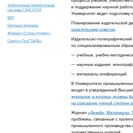
процесса учебной, учебно-мет
Электронная библиотечная
и поддержание научной работы
система СПбГУПТД
Университет ведет подготовку к
ВКР
Планирование издательской де
Научные журналы
издательским советом
.
Журнал «Стиль-студент»
Издательско-полиграфический 
Газета «ТexСТИЛЬ»
по специализированным образ
учебные, учебно-методическ
научные издания: монограф
материалы конференций.
В Университете промышленных 
входят в утвержденный Высше
журналов, в которых должны б
на соискание ученой степени к
Журнал
«Дизайн. Материалы. 
проблемы, связанные с проект
промышленного производства п
художественных изделий.