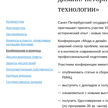
технологии»
Аспирантура
Санкт-Петербургский государс
приглашает принять участие X
Докторантура
исторический опыт - новые тех
Авторефераты
Конкурсы и гранты, проводимые
Конференция «Мода и дизайн: 
научными фондами
широкий спектр проблем, каса
Конференции и конкурсы
и в контексте современной эст
профессиональной подготовки 
Диссертационные советы
Защиты диссертаций
Участники конференции имеют
Интеллектуальная собственность
опубликовать статью в сбор
Научные журналы
РИНЦ;
Государственное задание
выступить с докладом и пол
ознакомиться с новыми выс
получить Удостоверение о 
(по программе 36 ак. часов).