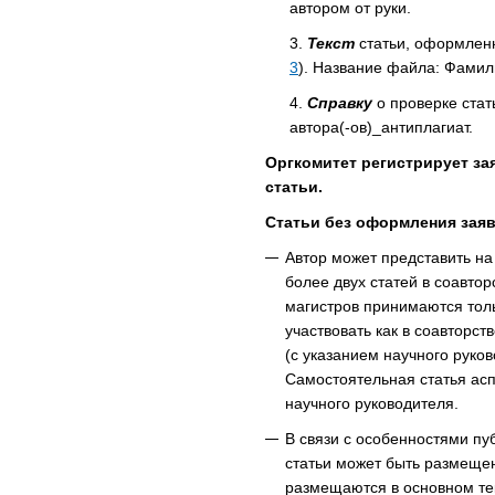
автором от руки.
Текст
статьи, оформленн
3
). Название файла: Фамили
Справку
о проверке стат
автора(-ов)_антиплагиат.
Оргкомитет регистрирует зая
статьи.
Статьи без оформления заяв
Автор может представить на
более двух статей в соавтор
магистров принимаются толь
участвовать как в соавторст
(с указанием научного руков
Самостоятельная статья ас
научного руководителя.
В связи с особенностями пуб
статьи может быть размеще
размещаются в основном тек