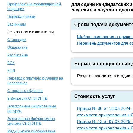
для сдачи кандидатских 
Профилактика коронавирусной
инфекции
научных и научно-педаго
Первокурсникам
Сроки подачи документо
Заочникам
Аспирантам и соискателям
Шаблон заявления о прикре
Стипендии
Перечень документов для с
Общежитие
Расписание
БСК
Нормативно-правовые 
БПД
Раздел находится в стадии
Перевод с платного обучения на
бесплатное
Стоимость обучения
Стоимость услуг
Библиотека СПбГУПТД
Электронные библиотечные
Приказ № 36 от 18.03.2024
ресурсы
стоимости прикрепления к
Электронная библиотечная
Приказ № 13 от 07.02.2025
система СПбГУПТД
стоимости прикрепления к
Медицинское обслуживание