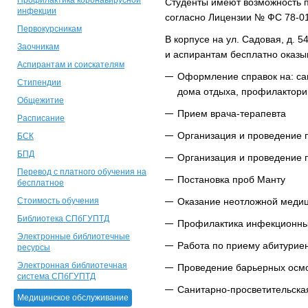
Профилактика коронавирусной
Студенты имеют возможность п
инфекции
согласно Лицензии № ФС 78-01
Первокурсникам
В корпусе на ул. Садовая, д. 
Заочникам
и аспирантам бесплатно оказы
Аспирантам и соискателям
Оформление справок на: сан
Стипендии
дома отдыха, профилактори
Общежитие
Прием врача-терапевта
Расписание
Организация и проведение 
БСК
БПД
Организация и проведение 
Перевод с платного обучения на
Постановка проб Манту
бесплатное
Стоимость обучения
Оказание неотложной меди
Библиотека СПбГУПТД
Профилактика инфекционны
Электронные библиотечные
Работа по приему абитуриен
ресурсы
Электронная библиотечная
Проведение барьерных осмо
система СПбГУПТД
Санитарно-просветительска
Медицинское обслуживание