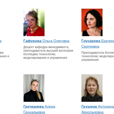
а
Гафурова
Ольга Олеговна
Гнусарева
Екатер
Сергеевна
Доцент кафедра менеджмента,
преподаватель высшей категории
джа
Преподаватель Колл
Колледжа технологии,
ания и
технологии, моделиро
моделирования и управления
управления
Гречканева
Алина
Грушина
Антонина
Геннадьевна
Арнольдовна