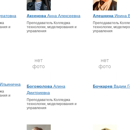
ратовна
Аксенова
Анна Алексеевна
Алешкина
Ирина В
джа
Преподаватель Колледжа
Преподаватель Колл
ания и
технологии, моделирования и
технологии, моделиро
управления
управления
 Ильинична
Богомолова
Алина
Бочкарев
Вадим Г
джа
Дмитриевна
ания и
Преподаватель Колледжа
технологии, моделирования и
управления