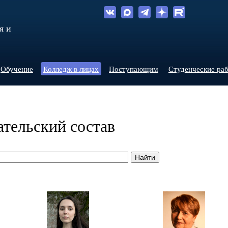
я и
Обучение
Колледж в лицах
Поступающим
Студенческие ра
тельский состав