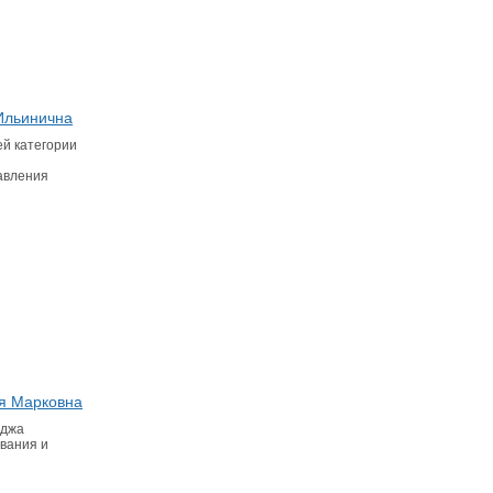
Ильинична
й категории
авления
я Марковна
еджа
вания и