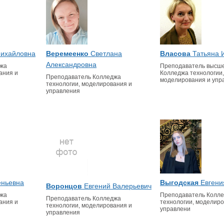
ихайловна
Веремеенко
Светлана
Власова
Татьяна 
Александровна
джа
Преподаватель высше
ания и
Колледжа технологии,
Преподаватель Колледжа
моделирования и упр
технологии, моделирования и
управления
еньевна
Выгодская
Евгени
Воронцов
Евгений Валерьевич
джа
Преподаватель Колл
Преподаватель Колледжа
ания и
технологии, моделиро
технологии, моделирования и
управлени
управления