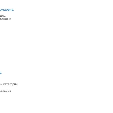
олаевна
еджа
вания и
а
й категории
авления