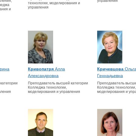
вления,
управления
технологии, моделирования и
леджа
управления
ания и
рина
Кривопатря
Алла
Кричевцова
Ольг
Александровна
Геннадьевна
категории
Преподаватель высшей категории
Преподаватель высше
Колледжа технологии,
Колледжа технологии,
вления
моделирования и управления
моделирования и упр