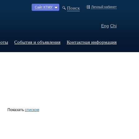
Поиск
Личный кабинет
Сайт КТМУ
Eng
Chi
боты
События и объявления
Контактная информация
Показать
списком