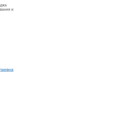
еджа
вания и
лаевна