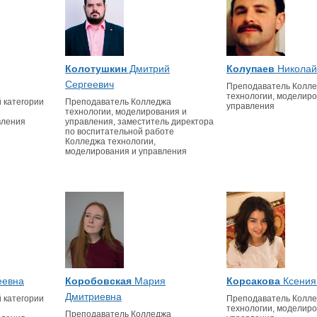
Колотушкин
Дмитрий
Колупаев
Николай
Сергеевич
Преподаватель Колл
технологии, моделиро
 категории
Преподаватель Колледжа
управления
технологии, моделирования и
вления
управления, заместитель директора
по воспитательной работе
Колледжа технологии,
моделирования и управления
еевна
Коробовская
Мария
Корсакова
Ксения
Дмитриевна
 категории
Преподаватель Колл
технологии, моделиро
Преподаватель Колледжа