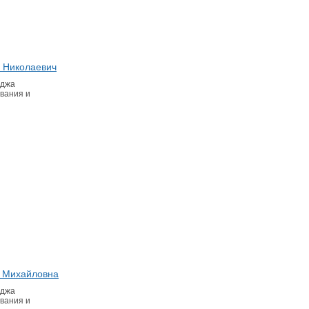
 Николаевич
еджа
вания и
 Михайловна
еджа
вания и