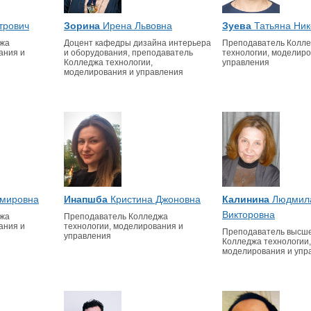
трович
Зорина
Ирена Львовна
Зуева
Татьяна Ник
джа
Доцент кафедры дизайна интерьера
Преподаватель Колл
ания и
и оборудования, преподаватель
технологии, моделиро
Колледжа технологии,
управления
моделирования и управления
Калинина
Людмил
мировна
Инапшба
Кристина Джоновна
Викторовна
джа
Преподаватель Колледжа
ания и
технологии, моделирования и
Преподаватель высше
управления
Колледжа технологии,
моделирования и упр