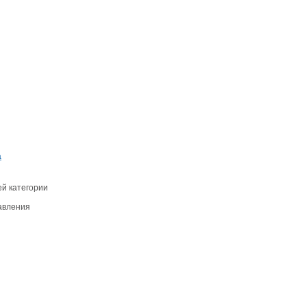
а
й категории
авления