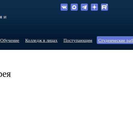
я и
Обучение
Колледж в лицах
Поступающим
Студенческие ра
рея