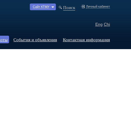
Поиск
Личный кабинет
Сайт КТМУ
Eng
Chi
боты
События и объявления
Контактная информация