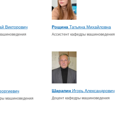
ай Викторович
Рощина
Татьяна Михайловна
машиноведения
Ассистент кафедры машиноведения
Шарапин
Игорь Александрович
еоргиевич
Доцент кафедры машиноведения
ры машиноведения