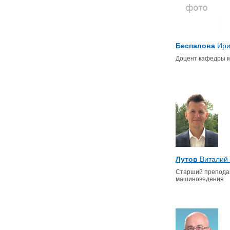
Беспалова
Ири
Доцент кафедры 
Лутов
Виталий 
Старший препода
машиноведения