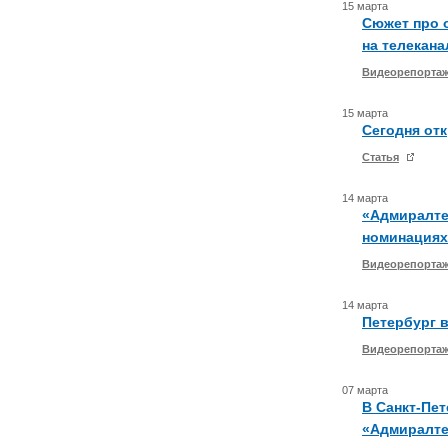
15 марта
Сюжет про 
на телекана
Видеорепорта
15 марта
Сегодня от
Статья
14 марта
«Адмиралте
номинациях
Видеорепорта
14 марта
Петербург 
Видеорепорта
07 марта
В Санкт-Пе
«Адмиралте