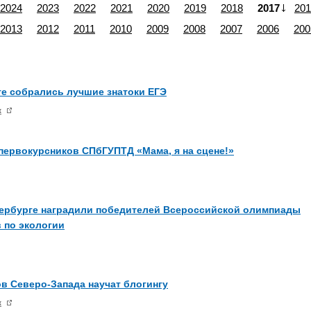
2024
2023
2022
2021
2020
2019
2018
2017
201
2013
2012
2011
2010
2009
2008
2007
2006
200
ге собрались лучшие знатоки ЕГЭ
ж
первокурсников СПбГУПТД «Мама, я на сцене!»
тербурге наградили победителей Всероссийской олимпиады
 по экологии
в Северо-Запада научат блогингу
ж