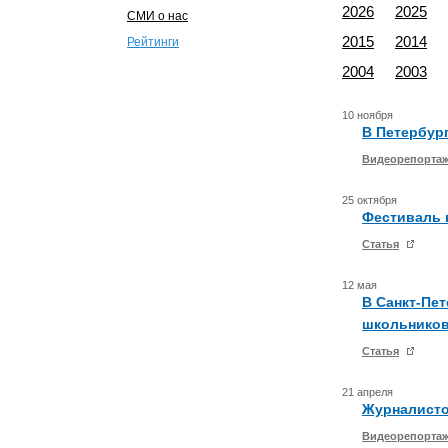
2026
2025
СМИ о нас
2015
2014
Рейтинги
2004
2003
10 ноября
В Петербур
Видеорепорта
25 октября
Фестиваль 
Статья
12 мая
В Санкт-Пе
школьников
Статья
21 апреля
Журналисто
Видеорепорта