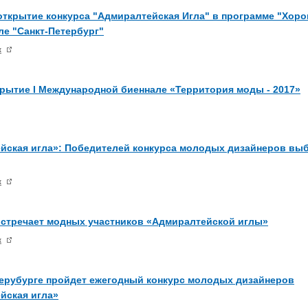
открытие конкурса "Адмиралтейская Игла" в программе "Хоро
ле "Санкт-Петербург"
ж
крытие I Международной биеннале «Территория моды - 2017»
йская игла»: Победителей конкурса молодых дизайнеров выб
ж
встречает модных участников «Адмиралтейской иглы»
ж
терубурге пройдет ежегодный конкурс молодых дизайнеров
йская игла»