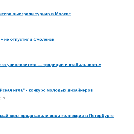
итера выиграли турнир в Москве
» не отпустили Смоленск
его университета — традиции и стабильность»
йская игла" - конкурс молодых дизайнеров
ж
зайнеры представили свои коллекции в Петербурге