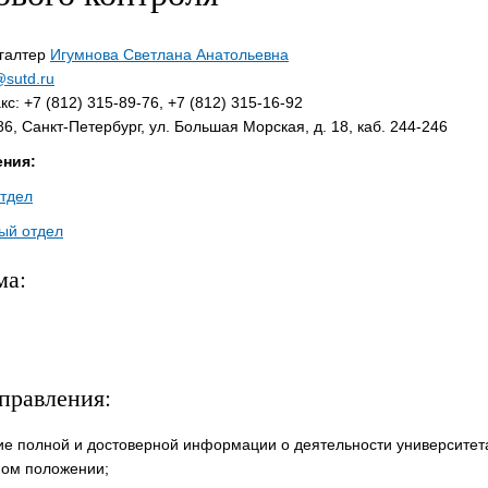
хгалтер
Игумнова Светлана Анатольевна
@sutd.ru
с: +7 (812) 315-89-76, +7 (812) 315-16-92
6, Санкт-Петербург, ул. Большая Морская, д. 18, каб. 244-246
ния:
тдел
ый отдел
ма:
правления:
е полной и достоверной информации о деятельности университета
ом положении;