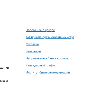
Положение о центре
Акт приема-сдачи оказанных услуг
Согласие
Заявление
Направление в банк на оплату
Календарный график
оценки
Институт бизнес-коммуникаций
вых и