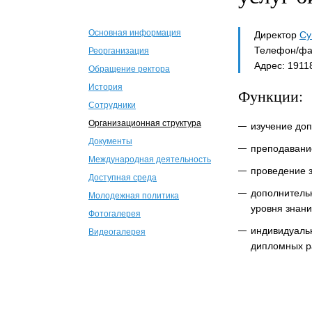
Основная информация
Директор
Су
Телефон/фак
Реорганизация
Адрес: 19118
Обращение ректора
История
Функции:
Сотрудники
Организационная структура
изучение до
Документы
преподавание
Международная деятельность
проведение 
Доступная среда
дополнительн
Молодежная политика
уровня знани
Фотогалерея
индивидуальн
Видеогалерея
дипломных ра