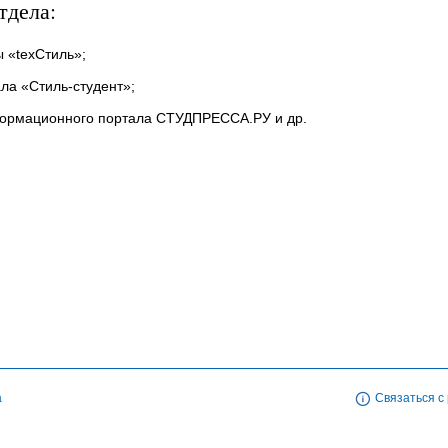
тдела:
ы «texСтиль»;
ла «Стиль-студент»;
ормационного портала СТУДПРЕССА.РУ и др.
а
Связаться с