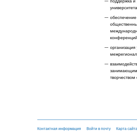
поддержка и
университета
обеспечение 
общественных
международно
конференций
организация 
межрегионал
взаимодейст
занимающими
творчеством 
Контактная информация
Войти в почту
Карта сайт