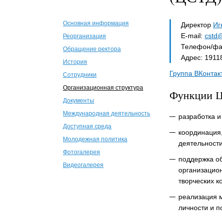
Основная информация
Директор
Иг
E-mail:
cstd@
Реорганизация
Телефон/фак
Обращение ректора
Адрес: 19118
История
Группа ВКонтак
Сотрудники
Организационная структура
Функции Ц
Документы
Международная деятельность
разработка и
Доступная среда
координация,
Молодежная политика
деятельности
Фотогалерея
поддержка о
Видеогалерея
организацион
творческих к
реализация 
личности и 