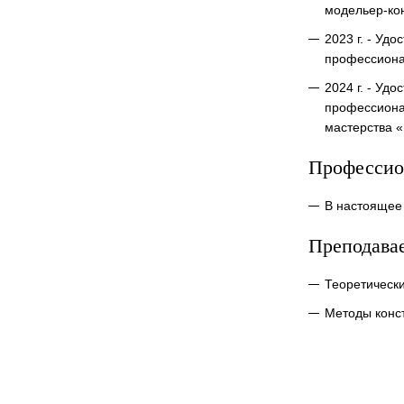
модельер-кон
2023 г. - Уд
профессиона
2024 г. - У
профессиона
мастерства «
Профессио
В настоящее
Преподава
Теоретическ
Методы конс