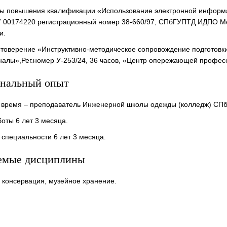
урсы повышения квалификации «Использование электронной информ
27 00174220 регистрационный номер 38-660/97, СПбГУПТД ИДПО 
и.
остоверение «Инструктивно-методическое сопровождение подготов
алы»,Рег.номер У-253/24, 36 часов, «Центр опережающей професс
нальный опыт
 время – преподаватель Инженерной школы одежды (колледж) СП
оты 6 лет 3 месяца.
 специальности 6 лет 3 месяца.
емые дисциплины
 консервация, музейное хранение.