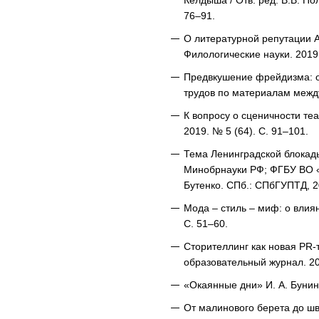
Келдыша / Отв. ред. В.В. По
76–91.
О литературной репутации А.
Филологические науки. 2019.
Предвкушение фрейдизма: оп
трудов по материалам между
К вопросу о сценичности те
2019. № 5 (64). С. 91–101.
Тема Ленинградской блокады
Минобрнауки РФ; ФГБУ ВО «С
Бутенко. СПб.: СПбГУПТД, 2
Мода – стиль – миф: о влия
С. 51–60.
Сторителлинг как новая PR-
образовательный журнал. 202
«Окаянные дни» И. А. Бунина
От малинового берета до шв