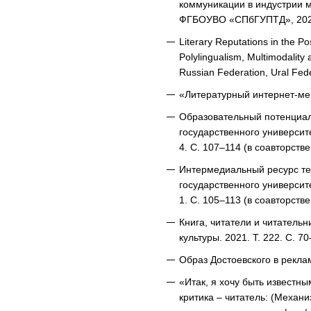
коммуникации в индустрии мо
ФГБОУВО «СПбГУПТД», 2020
Literary Reputations in the Po
Polylingualism, Multimodality 
Russian Federation, Ural Fede
«Литературный интернет-мем
Образовательный потенциал 
государственного университ
4. С. 107–114 (в соавторств
Интермедиальный ресурс тек
государственного университ
1. С. 105–113 (в соавторств
Книга, читатели и читательн
культуры. 2021. Т. 222. С. 70
Образ Достоевского в реклам
«Итак, я хочу быть известн
критика – читатель: (Механ