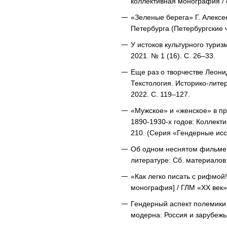
коллективная монография / о
«Зеленые берега» Г. Алексее
Петербурга (Петербургские ч
У истоков культурного туриз
2021. № 1 (16). С. 26–33.
Еще раз о творчестве Леони
Текстология. Историко-лите
2022. С. 119–127.
«Мужское» и «женское» в про
1890-1930-х годов: Коллекти
210. (Серия «Гендерные ис
Об одном неснятом фильме: о
литературе: Сб. материалов 
«Как легко писать с рифмой!
монография] / ГЛМ «XX век»;
Гендерный аспект полемики 
модерна: Россия и зарубежье