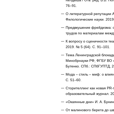
Келдыша / Отв. ред. В.В. По
76–91.
О литературной репутации А.
Филологические науки. 2019.
Предвкушение фрейдизма: оп
трудов по материалам между
К вопросу о сценичности те
2019. № 5 (64). С. 91–101.
Тема Ленинградской блокады
Минобрнауки РФ; ФГБУ ВО «С
Бутенко. СПб.: СПбГУПТД, 2
Мода – стиль – миф: о влия
С. 51–60.
Сторителлинг как новая PR-
образовательный журнал. 202
«Окаянные дни» И. А. Бунина
От малинового берета до шв