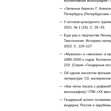
коллективная монография / о
«Зеленые берега» Г. Алексее
Петербурга (Петербургские ч
У истоков культурного туриз
2021. № 1 (16). С. 26–33.
Еще раз о творчестве Леони
Текстология. Историко-лите
2022. С. 119–127.
«Мужское» и «женское» в про
1890-1930-х годов: Коллекти
210. (Серия «Гендерные ис
Об одном неснятом фильме: о
литературе: Сб. материалов 
«Как легко писать с рифмой!
монография] / ГЛМ «XX век»;
Гендерный аспект полемики 
модерна: Россия и зарубежье