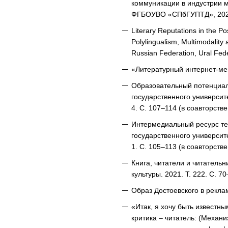
коммуникации в индустрии мо
ФГБОУВО «СПбГУПТД», 2020
Literary Reputations in the Po
Polylingualism, Multimodality 
Russian Federation, Ural Fede
«Литературный интернет-мем
Образовательный потенциал 
государственного университ
4. С. 107–114 (в соавторств
Интермедиальный ресурс тек
государственного университ
1. С. 105–113 (в соавторств
Книга, читатели и читательн
культуры. 2021. Т. 222. С. 70
Образ Достоевского в реклам
«Итак, я хочу быть известн
критика – читатель: (Механ