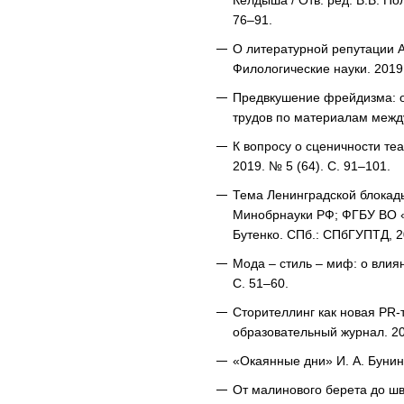
Келдыша / Отв. ред. В.В. По
76–91.
О литературной репутации А.
Филологические науки. 2019.
Предвкушение фрейдизма: оп
трудов по материалам между
К вопросу о сценичности те
2019. № 5 (64). С. 91–101.
Тема Ленинградской блокады
Минобрнауки РФ; ФГБУ ВО «С
Бутенко. СПб.: СПбГУПТД, 2
Мода – стиль – миф: о влия
С. 51–60.
Сторителлинг как новая PR-
образовательный журнал. 202
«Окаянные дни» И. А. Бунина
От малинового берета до шв