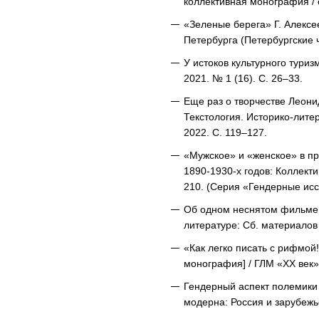
коллективная монография / о
«Зеленые берега» Г. Алексее
Петербурга (Петербургские ч
У истоков культурного туриз
2021. № 1 (16). С. 26–33.
Еще раз о творчестве Леони
Текстология. Историко-лите
2022. С. 119–127.
«Мужское» и «женское» в про
1890-1930-х годов: Коллекти
210. (Серия «Гендерные ис
Об одном неснятом фильме: о
литературе: Сб. материалов 
«Как легко писать с рифмой!
монография] / ГЛМ «XX век»;
Гендерный аспект полемики 
модерна: Россия и зарубежье