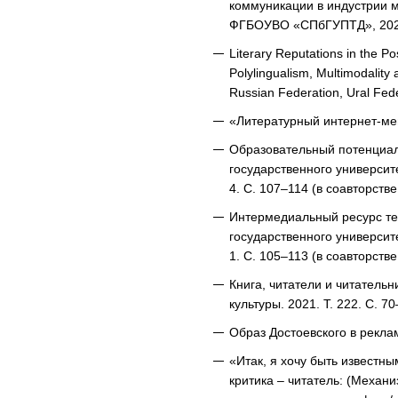
коммуникации в индустрии мо
ФГБОУВО «СПбГУПТД», 2020
Literary Reputations in the Po
Polylingualism, Multimodality 
Russian Federation, Ural Fede
«Литературный интернет-мем
Образовательный потенциал 
государственного университ
4. С. 107–114 (в соавторств
Интермедиальный ресурс тек
государственного университ
1. С. 105–113 (в соавторств
Книга, читатели и читательн
культуры. 2021. Т. 222. С. 70
Образ Достоевского в реклам
«Итак, я хочу быть известн
критика – читатель: (Механ