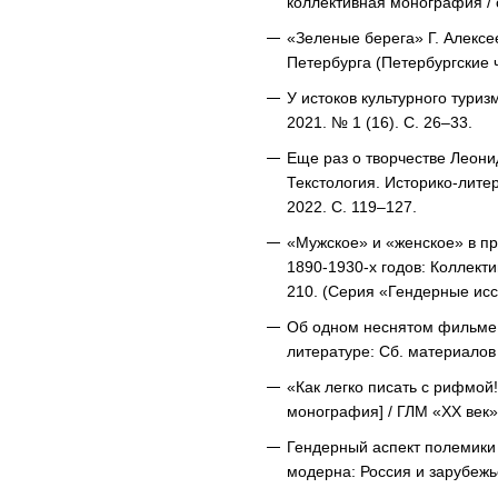
коллективная монография / о
«Зеленые берега» Г. Алексее
Петербурга (Петербургские ч
У истоков культурного туриз
2021. № 1 (16). С. 26–33.
Еще раз о творчестве Леони
Текстология. Историко-лите
2022. С. 119–127.
«Мужское» и «женское» в про
1890-1930-х годов: Коллекти
210. (Серия «Гендерные ис
Об одном неснятом фильме: о
литературе: Сб. материалов 
«Как легко писать с рифмой!
монография] / ГЛМ «XX век»;
Гендерный аспект полемики 
модерна: Россия и зарубежье