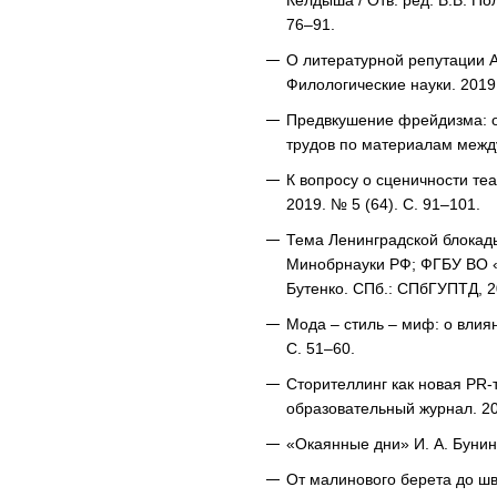
Келдыша / Отв. ред. В.В. По
76–91.
О литературной репутации А.
Филологические науки. 2019.
Предвкушение фрейдизма: оп
трудов по материалам между
К вопросу о сценичности те
2019. № 5 (64). С. 91–101.
Тема Ленинградской блокады
Минобрнауки РФ; ФГБУ ВО «С
Бутенко. СПб.: СПбГУПТД, 2
Мода – стиль – миф: о влия
С. 51–60.
Сторителлинг как новая PR-
образовательный журнал. 202
«Окаянные дни» И. А. Бунина
От малинового берета до шв