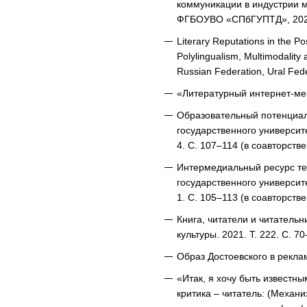
коммуникации в индустрии мо
ФГБОУВО «СПбГУПТД», 2020
Literary Reputations in the Po
Polylingualism, Multimodality 
Russian Federation, Ural Fede
«Литературный интернет-мем
Образовательный потенциал 
государственного университ
4. С. 107–114 (в соавторств
Интермедиальный ресурс тек
государственного университ
1. С. 105–113 (в соавторств
Книга, читатели и читательн
культуры. 2021. Т. 222. С. 70
Образ Достоевского в реклам
«Итак, я хочу быть известн
критика – читатель: (Механ