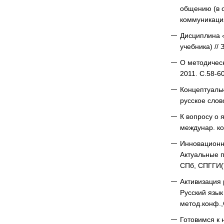
общению (в с
коммуникация
Дисциплина «
учебника) //
О методичес
2011. С.58-6
Концептуальн
русское слов
К вопросу о 
междунар. ко
Инновационны
Актуальные п
СПб, СПГГИ(
Активизация 
Русский язык
метод.конф.,
Готовимся к 