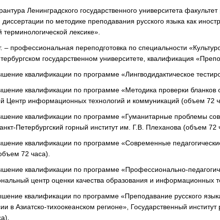
ирантура Ленинградского государственного университета факультет 
 диссертации по методике преподавания русского языка как иност
 терминологической лексике».
гг. – профессиональная переподготовка по специальности «Культур
тербургском государственном университете, квалификация «Препо
вышение квалификации по программе «Лингводидактическое тестир
вышение квалификации по программе «Методика проверки бланков о
ий Центр информационных технологий и коммуникаций (объем 72 ч
вышение квалификации по программе «Гуманитарные проблемы совр
анкт-Петербургский горный институт им. Г.В. Плеханова (объем 72 
вышение квалификации по программе «Современные педагогические
объем 72 часа).
вышение квалификации по программе «Профессионально-педагогиче
ональный центр оценки качества образования и информационных те
вышение квалификации по программе «Преподавание русского языка
ии в Азиатско-тихоокеанском регионе», Государственный институт р
а).