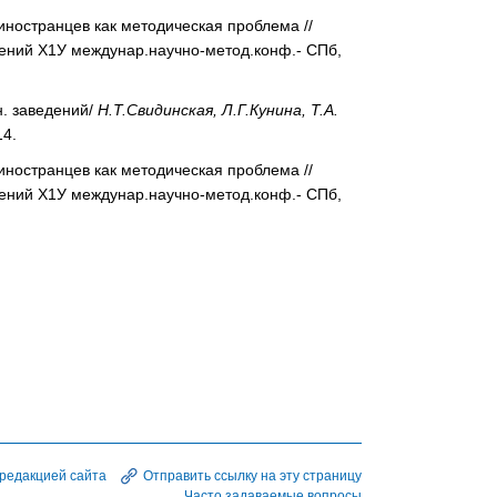
ностранцев как методическая проблема //
щений Х1У междунар.научно-метод.конф.- СПб,
н. заведений/
Н.Т.Свидинская, Л.Г.Кунина, Т.А.
14.
ностранцев как методическая проблема //
щений Х1У междунар.научно-метод.конф.- СПб,
 редакцией сайта
Отправить ссылку на эту страницу
Часто задаваемые вопросы