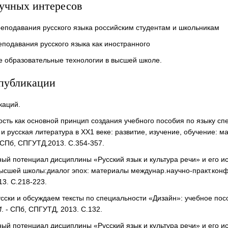
аучных интересов
еподавания русского языка российским студентам и школьникам
подавания русского языка как иностранного
 образовательные технологии в высшей школе.
публикации
каций.
сть как основной принцип создания учебного пособия по языку сп
 и русская литература в ХХ1 веке: развитие, изучение, обучение: 
СПб, СПГУТД,2013. С.354-357.
ый потенциал дисциплины «Русский язык и культура речи» и его ис
ысшей школы:диалог эпох: материалы междунар.научно-практ.конф
3. С.218-223.
сски и обсуждаем тексты по специальности «Дизайн»: учебное пос
И
. - СПб, СПГУТД, 2013. С.132.
ый потенциал дисциплины «Русский язык и культура речи» и его и