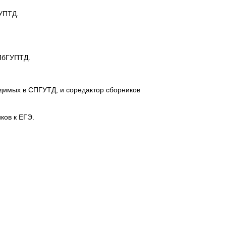
ГУПТД.
СПбГУПТД.
одимых в СПГУТД, и соредактор сборников
ков к ЕГЭ.