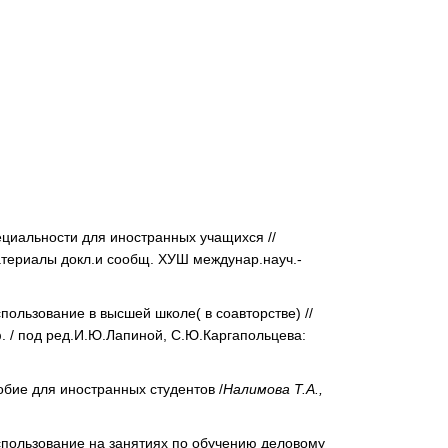
ециальности для иностранных учащихся //
материалы докл.и сообщ. ХУШ междунар.науч.-
пользование в высшей школе( в соавторстве) //
. / под ред.И.Ю.Лапиной, С.Ю.Каргапольцева:
обие для иностранных студентов /
Налимова Т.А.,
спользование на занятиях по обучению деловому