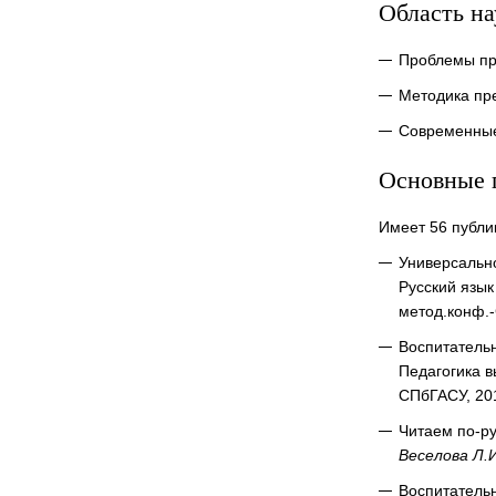
Область н
Проблемы пр
Методика пре
Современные
Основные 
Имеет 56 публи
Универсально
Русский язык
метод.конф.-
Воспитательн
Педагогика в
СПбГАСУ, 201
Читаем по-ру
Веселова Л.
Воспитательн