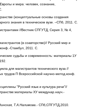
 Европы и мира: человек, сознание,
С.
транстве (концептуальные основы создания
рного знания в техническом вузе. –СПб, 2011. С.
странтами //Вестник СПГУТД, Серия 3, № 4,
гистрантов (в соавторстве)// Русский мир и
конф.-Стамбул, 2011. С.
рические судьбы и современность: материалы 1У
192.
кла для магистрантов технического вуза //
ых трудов П Всероссийской научно-метод.конф.
циплины "Русский язык и культура речи"//
транстве:материалы ХУ междунар.науч.-
динская, Т.А.Налимова
.- СПб,СПГУТД,2010.