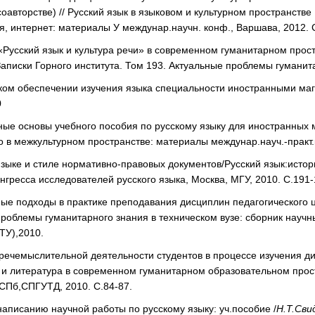
оавторстве) // Русский язык в языковом и культурном пространстве
, интернет: материалы У междунар.научн. конф., Варшава, 2012. 
Русский язык и культура речи» в современном гуманитарном прос
 Записки Горного института. Том 193. Актуальные проблемы гуманита
ком обеспечении изучения языка специальности иностранными маги
0
ые основы учебного пособия по русскому языку для иностранных ма
о в межкультурном пространстве: материалы междунар.науч.-практ.
языке и стиле нормативно-правовых документов/Русский язык:исто
нгресса исследователей русского языка, Москва, МГУ, 2010. С.191-
е подходы в практике преподавания дисциплин педагогического ци
роблемы гуманитарного знания в техническом вузе: сборник научн
ТУ),2010.
речемыслительной деятельности студентов в процессе изучения дис
 и литература в современном гуманитарном образовательном прос
СПб,СПГУТД, 2010. С.84-87.
написанию научной работы по русскому языку: уч.пособие /
Н.Т.Сви