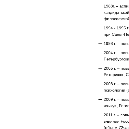
1988г. – асп
кандидатской
философской
1994 - 1995 
при Санкт-Пе
1998 г. – по
2004 г. – по
Петербургск
2005 г. – по
Риторика», С
2008 г. – по
психологии (
2009 г. – по
языку», Реги
2011 г. – по
влияния Росс
(объем 72час