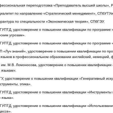
офессиональная переподготовка «Преподаватель высшей школы», РГ
ециалитет по направлению «Стратегический менеджмент», СПбУТУи
пирантура по специальности «Экономическая теория», СПбГЭУ.
бГУПТД, удостоверение о повышении квалификации по программе «
ским угрозам».
ПбГУПТД, удостоверение о повышении квалификации по программе 
ПКП «Луч знаний», удостоверение о повышении квалификации по пр
 языков в профессиональном образовании английский, немецкий, 
У им. М.В. Ломоносова, удостоверение о повышении квалификации
 языкам».
мГУ, удостоверение о повышении квалификации «Генеративный иск
нструменты, этика».
ПбГУПТД, удостоверение о повышении квалификации «Инструменты 
 языка».
ПбГУПТД, удостоверение о повышении квалификации «Использовани
цессе».