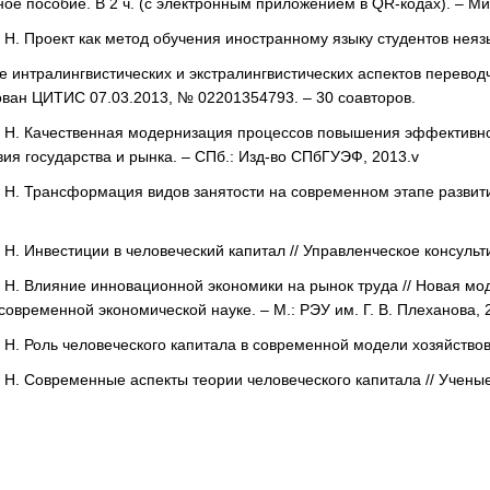
бное пособие. В 2 ч. (с электронным приложением в QR-кодах). – М
 Н. Проект как метод обучения иностранному языку студентов неязык
 интралингвистических и экстралингвистических аспектов переводч
ван ЦИТИС 07.03.2013, № 02201354793. – 30 соавторов.
 Н. Качественная модернизация процессов повышения эффективнос
ия государства и рынка. – СПб.: Изд-во СПбГУЭФ, 2013.v
 Н. Трансформация видов занятости на современном этапе развити
 Н. Инвестиции в человеческий капитал // Управленческое консульт
 Н. Влияние инновационной экономики на рынок труда // Новая мод
современной экономической науке. – М.: РЭУ им. Г. В. Плеханова, 
 Н. Роль человеческого капитала в современной модели хозяйствов
 Н. Современные аспекты теории человеческого капитала // Ученые 