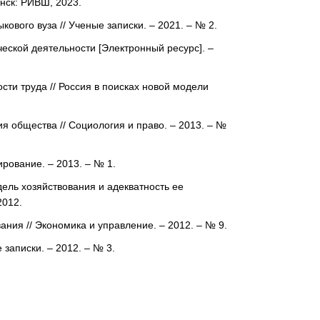
инск: РИВШ, 2023.
ового вуза // Ученые записки. – 2021. – № 2.
еской деятельности [Электронный ресурс]. –
ти труда // Россия в поисках новой модели
я общества // Социология и право. – 2013. – №
ирование. – 2013. – № 1.
ель хозяйствования и адекватность ее
2012.
ания // Экономика и управление. – 2012. – № 9.
записки. – 2012. – № 3.