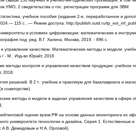
ом свыше 130 научных и учебно-методических публикаций, в том чи
ом УМО, 2 свидетельства о гос. регистрации программ для ЭВМ.
татистика, учебное пособие (издание 2-е, переработанное и допол
24.— 115 c. .— Режим доступа: http://publish.sutd.ru/tp_ext_inf_pu
ниверситеты в условиях цифровизации: математические и инструм
ография под. ред. В.Г. Халина, Москва, 2019. - 896 с.
и управление качеством. Математические методы и модели: учебн
/ - М.: Изд-во Юрайт, 2018.
ие методы контроля и управления качеством продукции: учебное п
, 2018.
тия решений. В 2 т.: учебник и практикум для бакалавриата и магист
(в соавторстве).
ские методы и модели в задачах управления качеством в сфере об
1.
ейтинговой оценки вузов РФ на основе данных мониторинга их эфф
ного университета технологии и дизайна. Серия 1: Естественные и те
с А.В. Демидовым и Н.А. Орловой).