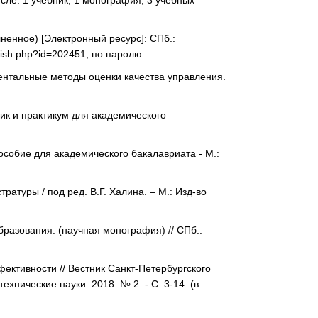
сле: 1 учебник, 1 монография, 3 учебных
ненное) [Электронный ресурс]: СПб.:
blish.php?id=202451, по паролю.
ентальные методы оценки качества управления.
ик и практикум для академического
особие для академического бакалавриата - М.:
ратуры / под ред. В.Г. Халина. – М.: Изд-во
разования. (научная монография) // СПб.:
ективности // Вестник Санкт-Петербургского
хнические науки. 2018. № 2. - С. 3-14. (в