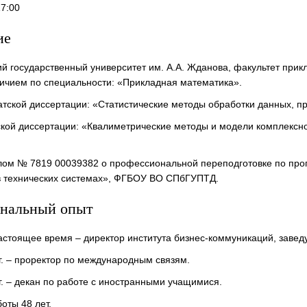
17:00
ие
й государственный университет им. А.А. Жданова, факультет прик
личием по специальности: «Прикладная математика».
тской диссертации: «Статистические методы обработки данных, п
кой диссертации: «Квалиметрические методы и модели комплексно
плом № 7819 00039382 о профессиональной переподготовке по про
в технических системах», ФГБОУ ВО СПбГУПТД.
нальный опыт
 настоящее время – директор института бизнес-коммуникаций, за
гг. – проректор по международным связям.
гг. – декан по работе с иностранными учащимися.
оты 48 лет.