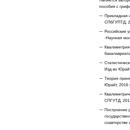
Является автор
пособия с гриф
Прикладная с
СПбГУПТД, 20
Российские у
-Научная мон
Квалиметрия 
бакалавриата 
Статистическ
Изд-во Юрайт
Теория приня
Юрайт, 2016 
Квалиметриче
СПГУТД, 201
Построение р
государствен
соавторстве 