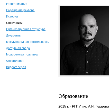
Реорганизация
Обращение ректора
История
Сотрудники
Организационная структура
Документы
Международная деятельность
Доступная среда
Молодежная политика
Фотогалерея
Видеогалерея
Образование
2015 г. - РГПУ им. А.И. Герце