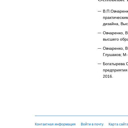
В.П.Овчарен
практическим
дизайна, Выс
Овчаренко, В
высшего обр
Овчаренко, В
Глушаков; М
Богатырева О
предприятия
2016.
Контактная информация
Войти в почту
Карта сайт