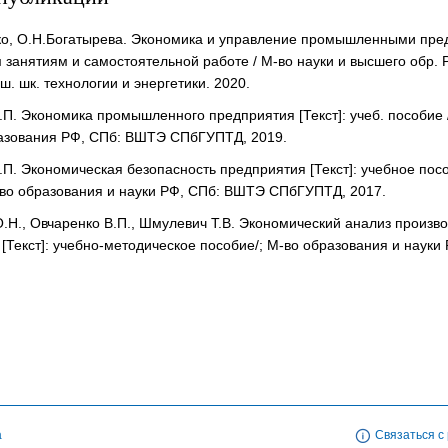
ко, О.Н.Богатырева. Экономика и управление промышленными пред
 занятиям и самостоятельной работе / М-во науки и высшего обр. РФ
ш. шк. технологии и энергетики. 2020.
.П. Экономика промышленного предприятия [Текст]: учеб. пособие /
азования РФ, СПб: ВШТЭ СПбГУПТД, 2019.
.П. Экономическая безопасность предприятия [Текст]: учебное посо
-во образования и науки РФ, СПб: ВШТЭ СПбГУПТД, 2017.
.Н., Овчаренко В.П., Шмулевич Т.В. Экономический анализ произв
 [Текст]: учебно-методическое пособие/; М-во образования и на
а
Связаться с