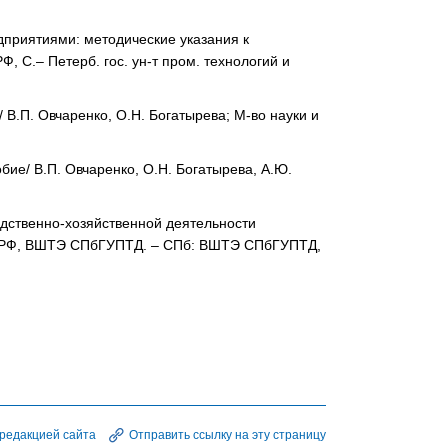
приятиями: методические указания к
, С.– Петерб. гос. ун-т пром. технологий и
 В.П. Овчаренко, О.Н. Богатырева; М-во науки и
бие/ В.П. Овчаренко, О.Н. Богатырева, А.Ю.
одственно-хозяйственной деятельности
уки РФ, ВШТЭ СПбГУПТД. – СПб: ВШТЭ СПбГУПТД,
 редакцией сайта
Отправить ссылку на эту страницу