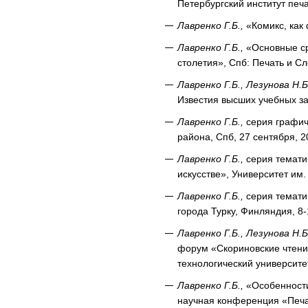
Петербургский институт печат
Лавренко Г.Б.,
«Комикс, как 
Лавренко Г.Б.,
«Основные сре
столетия», Спб: Печать и Сло
Лавренко Г.Б., Лезунова Н.Б
Известия высших учебных за
Лавренко Г.Б.,
серия графич
района, Спб, 27 сентября, 2
Лавренко Г.Б.,
серия темати
искусстве», Университет им.
Лавренко Г.Б.,
серия темати
города Турку, Финляндия, 8-
Лавренко Г.Б., Лезунова Н.Б
форум «Скориновские чтения
технологический университет
Лавренко Г.Б.,
«Особенности 
научная конференция «Печат