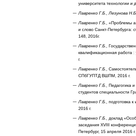
университета технологии и 
Лавренко Г.Б., Лезунова Н.Б
Лавренко Г.Б.,
«Проблемы ав
и слово Санкт-Петербурга: с
148, 2016г.
Лавренко Г.Б.,
Государствен
квалификационная работа :
г.
Лавренко Г.Б.,
Самостоятельн
СПбГУПТД ВШПМ, 2016 г.
Лавренко Г.Б.,
Педагогика и
студентов специальности Г
Лавренко Г.Б.,
подготовка к 
2016 г.
Лавренко Г.Б.,
доклад «Особе
заседания XVIII конференц
Петербург, 15 апреля 2016 г.