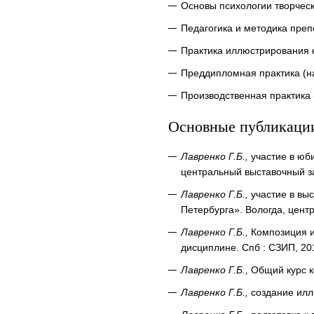
Основы психологии творчес
Педагогика и методика преп
Практика иллюстрирования 
Преддипломная практика (н
Производственная практика 
Основные публикации
Лавренко Г.Б.,
участие в юб
центральный выставочный за
Лавренко Г.Б.,
участие в вы
Петербурга». Вологда, цент
Лавренко Г.Б.,
Композиция и
дисциплине. Спб : СЗИП, 201
Лавренко Г.Б.,
Общий курс ко
Лавренко Г.Б.,
создание иллю