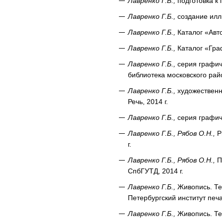
Лавренко Г.Б.,
подготовка к п
Лавренко Г.Б.,
создание иллю
Лавренко Г.Б.,
Каталог «Авто
Лавренко Г.Б.,
Каталог «Граф
Лавренко Г.Б.,
серия графиче
библиотека московского райо
Лавренко Г.Б.,
художественн
Речь, 2014 г.
Лавренко Г.Б.,
серия графич
Лавренко Г.Б., Рябов О.Н.,
Р
г.
Лавренко Г.Б., Рябов О.Н.,
П
СпбГУТД, 2014 г.
Лавренко Г.Б.,
Живопись. Тех
Петербургский институт печат
Лавренко Г.Б.,
Живопись. Тех