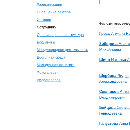
Реорганизация
Обращение ректора
История
Фамилия, имя, отче
Сотрудники
Гресь
Анжела Р
Организационная структура
Документы
Зиборова
Анаст
Михайловна
Международная деятельность
Доступная среда
Шиян
Наталья А
Молодежная политика
Фотогалерея
Щербина
Лидия
Видеогалерея
Александровна
Сошников
Анто
Владимирович
Бойцова
Светла
Геннадьевна
Галустова
Анна 