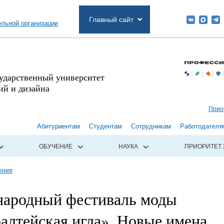
Главный сайт
ельной организации
сударственный университет
й и дизайна
Прио
Абитуриентам
Студентам
Сотрудникам
Работодателя
ОБУЧЕНИЕ
НАУКА
ПРИОРИТЕТ 
ения
ародный фестиваль моды
алтейская игла». Новые имена