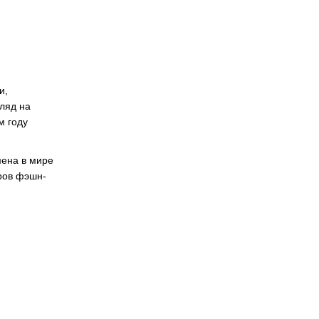
и,
ляд на
м году
мена в мире
еров фэшн-