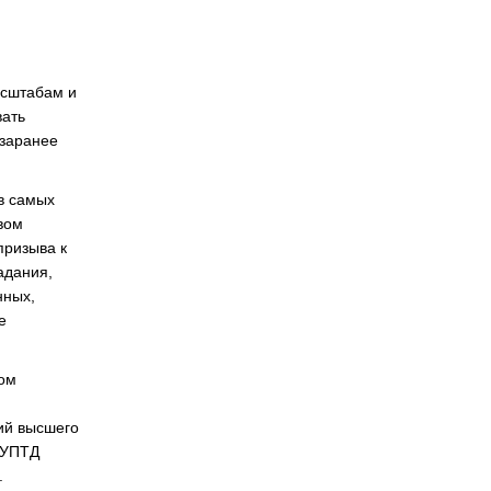
асштабам и
вать
 заранее
в самых
вом
призыва к
адания,
нных,
е
том
ий высшего
ГУПТД
.