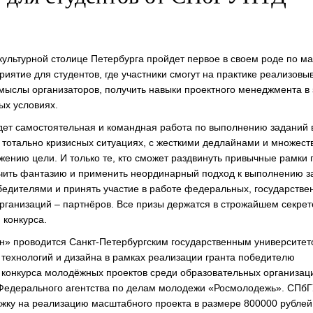
культурной столице Петербурга пройдет первое в своем роде по м
иятие для студентов, где участники смогут на практике реализовы
мыслы организаторов, получить навыки проектного менеджмента в
х условиях.
дет самостоятельная и командная работа по выполнению заданий 
 тотально кризисных ситуациях, с жесткими дедлайнами и множест
ижению цели. И только те, кто сможет раздвинуть привычные рамки 
чить фантазию и применить неординарный подход к выполнению з
обедителями и принять участие в работе федеральных, государстве
рганизаций – партнёров. Все призы держатся в строжайшем секрет
 конкурса.
н» проводится Санкт-Петербургским государственным университе
ехнологий и дизайна в рамках реализации гранта победителю
 конкурса молодёжных проектов среди образовательных организац
Федерального агентства по делам молодежи «Росмолодежь». СПб
жку на реализацию масштабного проекта в размере 800000 рублей