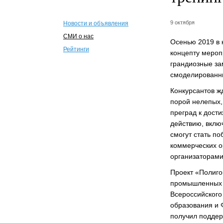
9 октября
Новости и объявления
СМИ о нас
Осенью 2019 в 
Рейтинги
концепту меропр
грандиозные за
смоделированны
Конкурсантов ж
порой нелепых,
преград к дост
действию, вклю
смогут стать п
коммерческих о
организаторами
Проект «Полиго
промышленных т
Всероссийского
образования и 
получил поддер