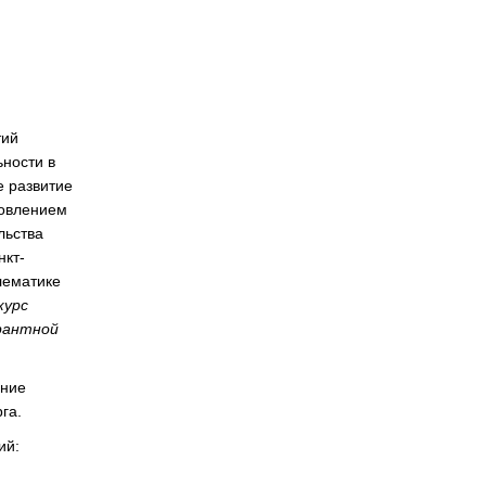
тий
ности в
е развитие
новлением
льства
нкт-
лематике
курс
рантной
ание
га.
ий: