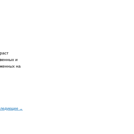
раст
твенных и
оженных на
ледующее →