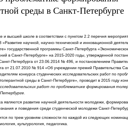
тной среды в Санкт-Петербурге
ке и высшей школе в соответствии с пунктом 2.2 перечня мероприя
 «Развитие научной, научно-технической и инновационной деятель
ге» государственной программы Санкт-Петербурга «Экономическо
аний в Санкт-Петербурге» на 2015-2020 годы, утвержденной поста
Санкт-Петербурга от 23.06.2014 № 496, и постановлением Правите
га от 21.07.2010 № 914 «Об учреждении премий Правительства Са
едителям конкурса студенческих исследовательских работ по проб
олерантной среды в Санкт-Петербурге», проводит в 2015 году
кон
исследовательских работ по проблематике формирования толе
-Петербурге
.
а являются развитие научной деятельности молодежи, формиров
ознания и поведения среди студенческой молодежи Санкт-Петербур
ится по трем уровням сложности по каждой из следующих номинац
иология, культурология, педагогика.