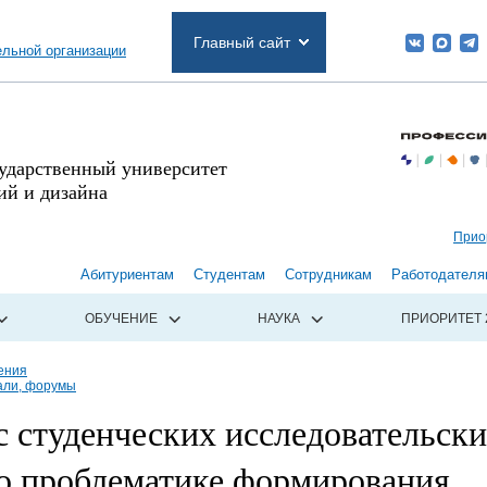
Главный сайт
ельной организации
сударственный университет
й и дизайна
Прио
Абитуриентам
Студентам
Сотрудникам
Работодателя
ОБУЧЕНИЕ
НАУКА
ПРИОРИТЕТ 
ения
али, форумы
 студенческих исследовательск
по проблематике формирования