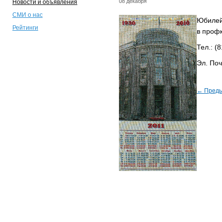
08 декабря
Новости и объявления
СМИ о нас
Юбилейн
Рейтинги
в проф
Тел.: (
Эл. По
← Пред