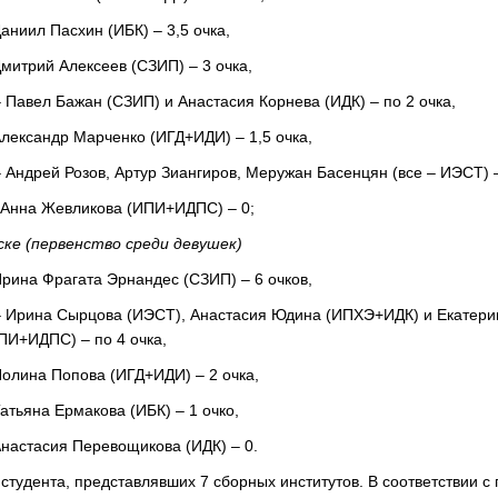
Даниил Пасхин (ИБК) – 3,5 очка,
Дмитрий Алексеев (СЗИП) – 3 очка,
– Павел Бажан (СЗИП) и Анастасия Корнева (ИДК) – по 2 очка,
Александр Марченко (ИГД+ИДИ) – 1,5 очка,
– Андрей Розов, Артур Зиангиров, Меружан Басенцян (все – ИЭСТ) –
– Анна Жевликова (ИПИ+ИДПС) – 0;
ке (первенство среди девушек)
Ирина Фрагата Эрнандес (СЗИП) – 6 очков,
 – Ирина Сырцова (ИЭСТ), Анастасия Юдина (ИПХЭ+ИДК) и Екатери
ПИ+ИДПС) – по 4 очка,
Полина Попова (ИГД+ИДИ) – 2 очка,
Татьяна Ермакова (ИБК) – 1 очко,
Анастасия Перевощикова (ИДК) – 0.
 студента, представлявших 7 сборных институтов. В соответствии 