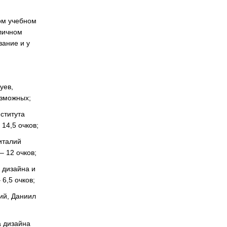
ом учебном
 личном
вание и у
уев,
озможных;
ститута
14,5 очков;
италий
– 12 очков;
 дизайна и
6,5 очков;
кий, Даниил
а дизайна