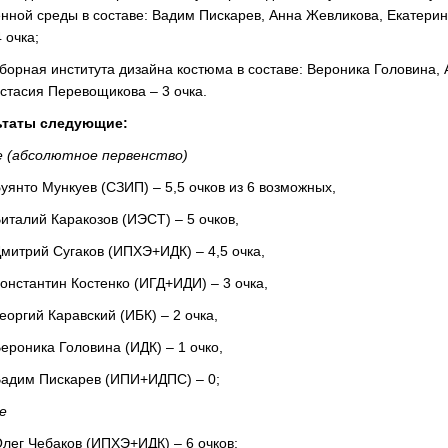
нной среды в составе: Вадим Пискарев, Анна Жевликова, Екатери
 очка;
сборная института дизайна костюма в составе: Вероника Головина,
стасия Перевощикова – 3 очка.
ьтаты следующие:
е (абсолютное первенство)
Буянто Мункуев (СЗИП) – 5,5 очков из 6 возможных,
Виталий Каракозов (ИЭСТ) – 5 очков,
Дмитрий Сугаков (ИПХЭ+ИДК) – 4,5 очка,
Константин Костенко (ИГД+ИДИ) – 3 очка,
Георгий Каравский (ИБК) – 2 очка,
Вероника Головина (ИДК) – 1 очко,
Вадим Пискарев (ИПИ+ИДПС) – 0;
е
Олег Чебаков (ИПХЭ+ИДК) – 6 очков;