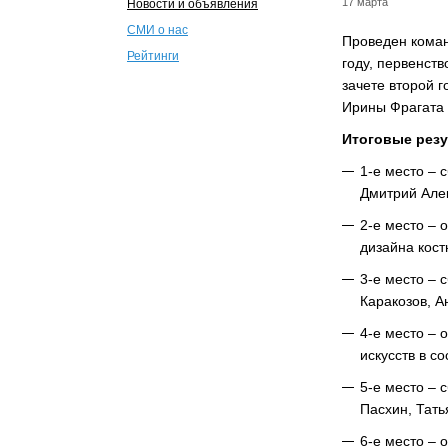
17 марта
Новости и объявления
СМИ о нас
Проведен коман
Рейтинги
году, первенст
зачете второй г
Ирины Фрагата
Итоговые рез
1-е место – 
Дмитрий Алек
2-е место – 
дизайна кост
3-е место – 
Каракозов, А
4-е место – 
искусств в с
5-е место – 
Пасхин, Тать
6-е место – 