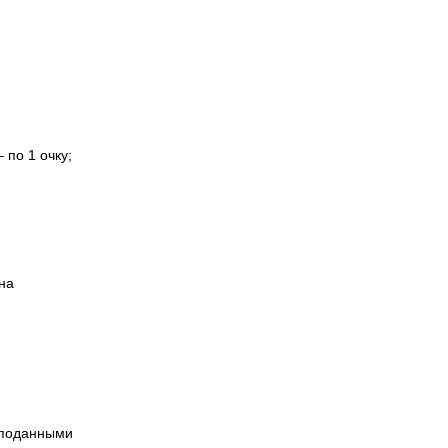
 по 1 очку;
на
с поданными