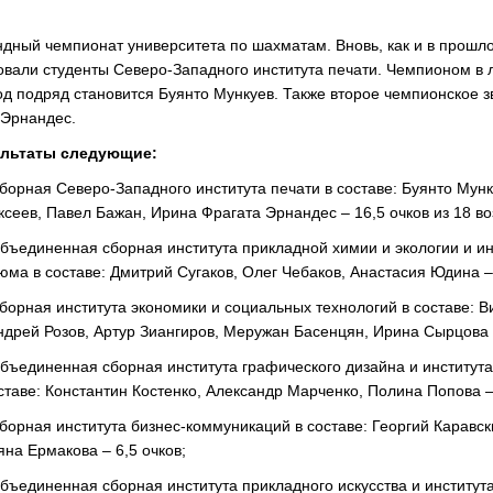
дный чемпионат университета по шахматам. Вновь, как и в прошл
вовали студенты Северо-Западного института печати. Чемпионом в
од подряд становится Буянто Мункуев. Также второе чемпионское з
 Эрнандес.
ультаты следующие:
сборная Северо-Западного института печати в составе: Буянто Мунк
сеев, Павел Бажан, Ирина Фрагата Эрнандес – 16,5 очков из 18 в
объединенная сборная института прикладной химии и экологии и ин
юма в составе: Дмитрий Сугаков, Олег Чебаков, Анастасия Юдина – 
сборная института экономики и социальных технологий в составе: В
ндрей Розов, Артур Зиангиров, Меружан Басенцян, Ирина Сырцова 
объединенная сборная института графического дизайна и института
оставе: Константин Костенко, Александр Марченко, Полина Попова – 
сборная института бизнес-коммуникаций в составе: Георгий Каравс
яна Ермакова – 6,5 очков;
объединенная сборная института прикладного искусства и институт