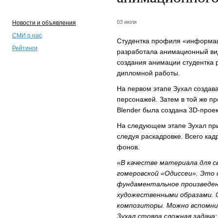
03 июля
Новости и объявления
СМИ о нас
Студентка профиля «информац
Рейтинги
разработала анимационный вид
создания анимации студентка р
дипломной работы.
На первом этапе Зухал создав
персонажей. Затем в той же п
Blender была создана 3D-прое
На следующем этапе Зухал прис
следуя раскадровке. Всего кад
фонов.
«В качестве материала для с
гомеровской «Одиссеи». Это 
фундаментальное произведен
художественными образами. 
композиторы. Можно вспомни
Зухал стояла сложная задача: