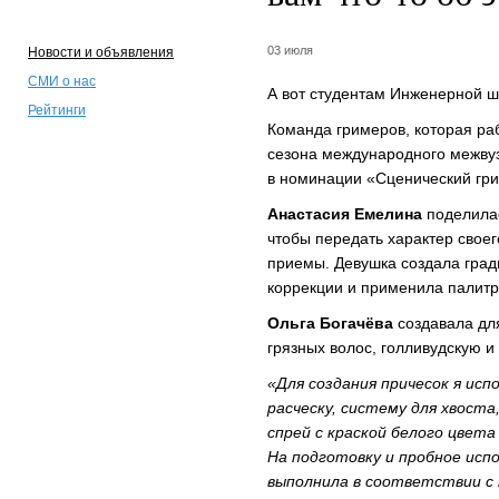
03 июля
Новости и объявления
СМИ о нас
А вот студентам Инженерной 
Рейтинги
Команда гримеров, которая ра
сезона международного межву
в номинации «Сценический гри
Анастасия Емелина
поделилас
чтобы передать характер свое
приемы. Девушка создала град
коррекции и применила палитру
Ольга Богачёва
создавала для
грязных волос, голливудскую и
«Для создания причесок я ис
расческу, систему для хвоста
спрей с краской белого цвета
На подготовку и пробное исп
выполнила в соответствии с