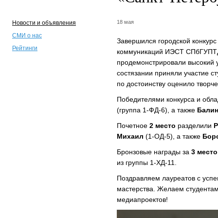
18 мая
Новости и объявления
СМИ о нас
Завершился городской конкур
Рейтинги
коммуникаций ИЭСТ СПбГУПТД
продемонстрировали высокий у
состязании приняли участие 
по достоинству оценило творч
Победителями конкурса и обл
(группа
1-ФД-6
), а также
Балин
Почетное
2 место
разделили
Р
Михаил
(
1-ОД-5
), а также
Боро
Бронзовые награды за
3 мест
из группы
1-ХД-11
.
Поздравляем лауреатов с усп
мастерства. Желаем студентам
медиапроектов!