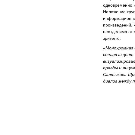
одновременно и
Наложение круп
информационног
произведений. 
неотделима от 
зрителю.
«Монохромная 
сделав акцент 
визуализирова
правды и лице
Салтыкова-Щед
диалог между 