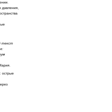
ении.
о давления,
остранства
ные
й текст
е:
шум
Мария.
: острые
через