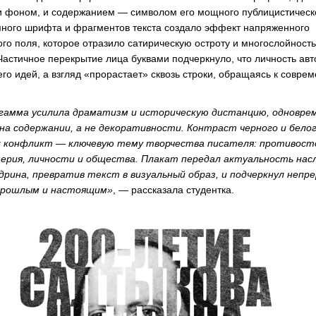
 фоном, и содержанием — символом его мощного публицистическо
ного шрифта и фрагментов текста создало эффект напряженного
о поля, которое отразило сатирическую остроту и многослойность
Частичное перекрытие лица буквами подчеркнуло, что личность авт
его идей, а взгляд «прорастает» сквозь строки, обращаясь к совре
гамма усилила драматизм и историческую дистанцию, одновре
на содержании, а не декоративности. Контраст черного и бело
л конфликт — ключевую тему творчества писателя: противост
мерия, личности и общества. Плакат передал актуальность нас
рина, превратив текст в визуальный образ, и подчеркнул непр
прошлым и настоящим»
, — рассказала студентка.