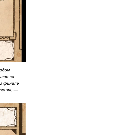
ордом
атаются
 В финале
ория»
, —