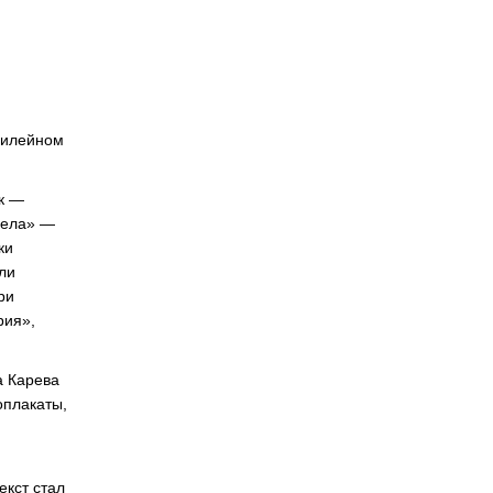
билейном
ак —
дела» —
ки
ли
ри
рия»,
а Карева
оплакаты,
.
екст стал