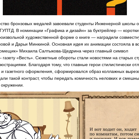
ство бронзовых медалей завоевали студенты Инженерной школы 
ГУПТД. В номинации «Графика и дизайн» за буктрейлер — коротки
роизвольной художественной форме о книге — наградили совместн
овой и Дарьи Минкиной. Основная идея их анимации состояла в 
помещик» Михаила Салтыкова-Щедрина через главный символ
 газету «Весть». Сюжетные обороты стали новостями на старых с
юстрациями. Благодаря тому, что главные герои стилистически от
 и газетного оформления, сформировался образ коллажных вырез
али такой контраст, чтобы передать комичность неловких и смешны
 окружении.