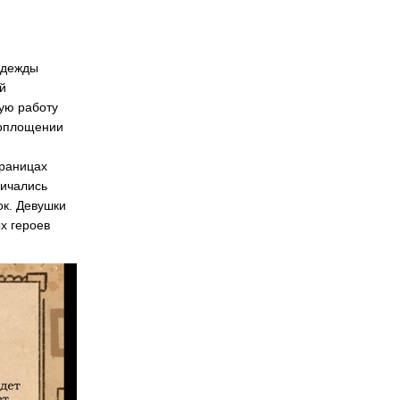
одежды
й
ую работу
воплощении
траницах
личались
ок. Девушки
х героев