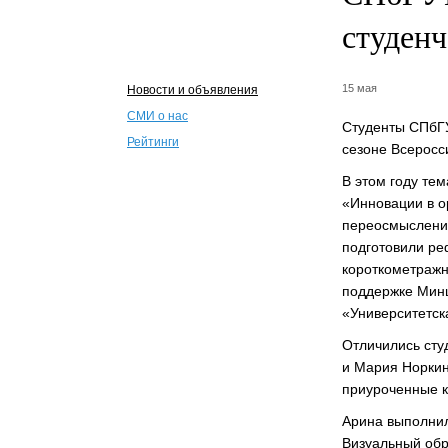
студенч
15 мая
Новости и объявления
СМИ о нас
Студенты СПбГУ
Рейтинги
сезоне Всеросс
В этом году тем
«Инновации в о
переосмысление
подготовили ре
короткометражн
поддержке Минц
«Университетск
Отличились сту
и Мария Норкин
приуроченные 
Арина выполнил
Визуальный обр