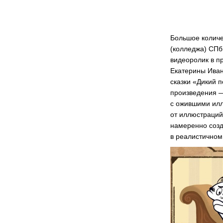
Большое количе
(колледжа) СПб
видеоролик в п
Екатерины Иван
сказки «Дикий 
произведения —
с ожившими илл
от иллюстраций
намеренно созд
в реалистичном