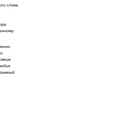
го слова.
ора
менному
менно
го
ояние
ледия
ерывный