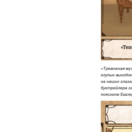
«Тревожная му
глупых выходок
на наших глаз
буктрейлера г
пояснили Екате