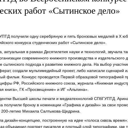
еских работ «Сытинское дело»
ПТД получили одну серебряную и пять бронзовых медалей в Х ю
ийского конкурса студенческих работ «Сытинское дело».
а, актуальная в рамках Десятилетия науки и технологий, звучала т
рганизации современного книжного производства и издательского 
 сытинского подхода к развитию книжного дела. На выбор участни
ферат, создали мультимедийный проект, либо написали сценарий и
ый фильм. Конкурс проводится Первой образцовой типографией п
ифры РФ, Российского книжного союза, журнала «Книжная индуст
ая книга», ГК «Просвещение» и ИГ «Альпина».
дентки Высшей школы печати и медиатехнологий СПбГУПТД. Арин
а получили бронзу в номинации «Графика и дизайн» за свои пром
к 200-летию Михаила Салтыкова-Щедрина.
а дизайн-концепцию, построенную на идее «голоса сквозь время»
аз объединил портрет писателя и плотный слой типографики, где т