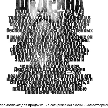
промоплакат для продвижения сатирической сказки «Самоотверж