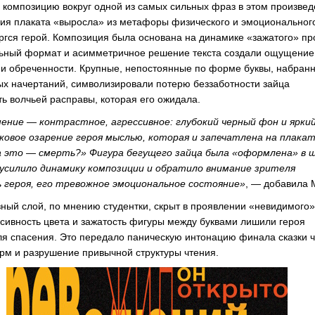
в композицию вокруг одной из самых сильных фраз в этом произвед
ия плаката «выросла» из метафоры физического и эмоциональног
ргся герой. Композиция была основана на динамике «зажатого» пр
льный формат и асимметричное решение текста создали ощущение
 и обреченности. Крупные, непостоянные по форме буквы, набран
ных начертаний, символизировали потерю беззаботности зайца
ть волчьей расправы, которая его ожидала.
ение — контрастное, агрессивное: глубокий черный фон и ярки
ковое озарение героя мыслью, которая и запечатлена на плакат
за это — смерть?» Фигура бегущего зайца была «оформлена» в 
 усилило динамику композиции и обратило внимание зрителя
ь героя, его тревожное эмоциональное состояние»
, — добавила 
ный слой, по мнению студентки, скрыт в проявлении «невидимого»
ессивность цвета и зажатость фигуры между буквами лишили героя
ля спасения. Это передало паническую интонацию финала сказки 
м и разрушение привычной структуры чтения.