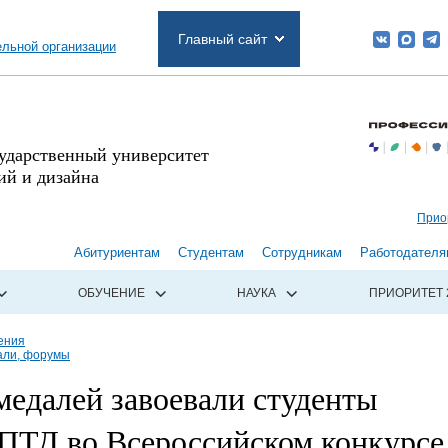
Главный сайт
ельной организации
сударственный университет
й и дизайна
Прио
Абитуриентам
Студентам
Сотрудникам
Работодателя
ОБУЧЕНИЕ
НАУКА
ПРИОРИТЕТ 
ения
али, форумы
едалей завоевали студенты
ТД во Всероссийском конкурсе