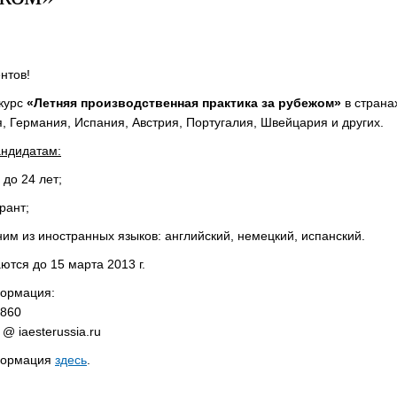
нтов!
курс
«Летняя производственная практика за рубежом»
в страна
, Германия, Испания, Австрия, Португалия, Швейцария и других.
андидатам:
 до 24 лет;
рант;
им из иностранных языков: английский, немецкий, испанский.
ются до 15 марта 2013 г.
формация:
8860
 @ iaesterussia.ru
формация
здесь
.