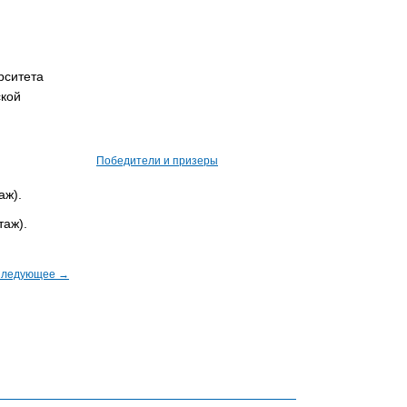
рситета
ской
Победители и призеры
аж).
таж).
ледующее →