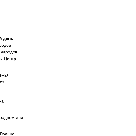
й день
ародов
 народов
 и Центр
ежья
ет
.
ка
 родном или
 Родина: