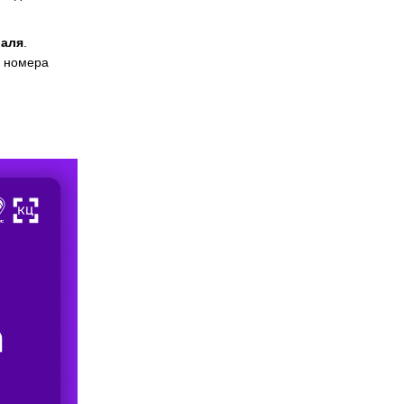
раля
.
е номера