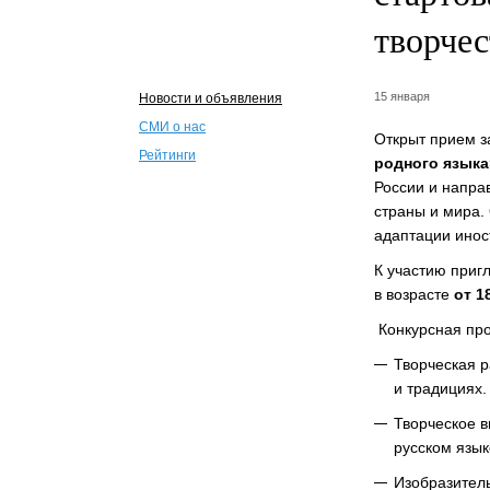
творчес
15 января
Новости и объявления
СМИ о нас
Открыт прием з
Рейтинги
родного языка
России и напра
страны и мира.
адаптации инос
К участию приг
в возрасте
от 1
Конкурсная про
Творческая р
и традициях.
Творческое в
русском язык
Изобразитель