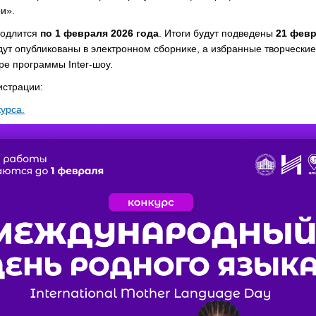
ри».
родлится
п
о 1 февраля 2026 года
. Итоги будут подведены
21 фев
дут опубликованы в электронном сборнике, а избранные творчески
ире программы
Inter-шоу
.
истрации:
урса.