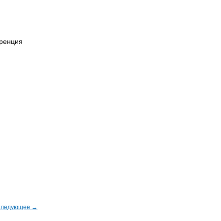
еренция
ледующее →