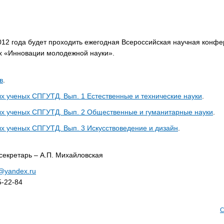
012 года будет проходить ежегодная Всероссийская научная конф
х «Инновации молодежной науки».
в
.
х ученых СПГУТД. Вып. 1 Естественные и технические науки
.
х ученых СПГУТД. Вып. 2 Общественные и гуманитарные науки
.
х ученых СПГУТД. Вып. 3 Искусствоведение и дизайн
.
секретарь – А.П. Михайловская
@yandex.ru
5-22-84
С