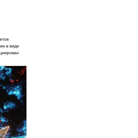
етов
ии в виде
ициирован