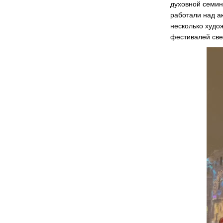
духовной семин
работали над а
несколько худо
фестивалей свет