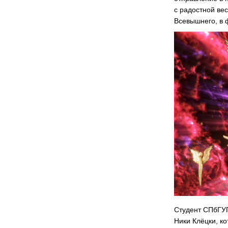
с радостной ве
Всевышнего, в 
Студент СПбГУП
Ники Клёцки, к