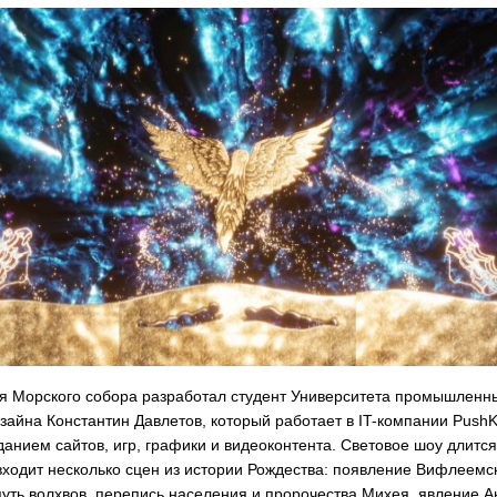
я Морского собора разработал студент Университета промышленн
зайна Константин Давлетов, который работает в IT-компании PushK
данием сайтов, игр, графики и видеоконтента. Световое шоу длитс
 входит несколько сцен из истории Рождества: появление Вифлеемс
путь волхвов, перепись населения и пророчества Михея, явление А