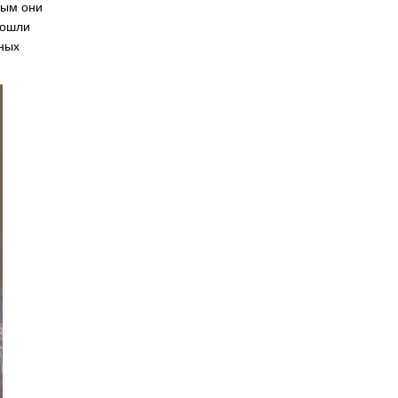
вым они
вошли
дных