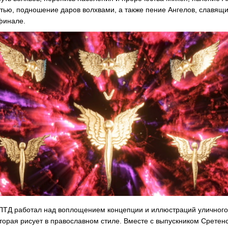
стью, подношение даров волхвами, а также пение Ангелов, славящ
финале.
ТД работал над воплощением концепции и иллюстраций уличного
оторая рисует в православном стиле. Вместе с выпускником Сретен