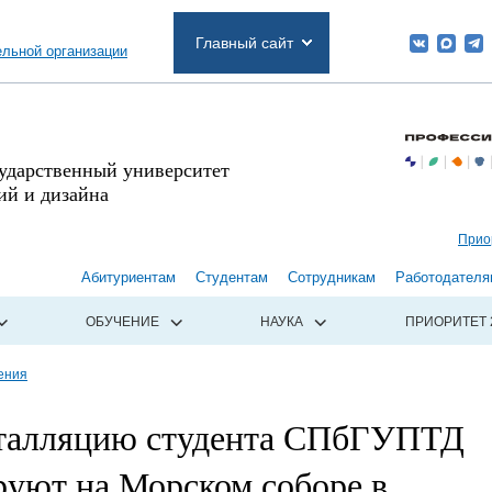
Главный сайт
ельной организации
сударственный университет
й и дизайна
Прио
Абитуриентам
Студентам
Сотрудникам
Работодателя
ОБУЧЕНИЕ
НАУКА
ПРИОРИТЕТ 
ения
талляцию студента СПбГУПТД
руют на Морском соборе в