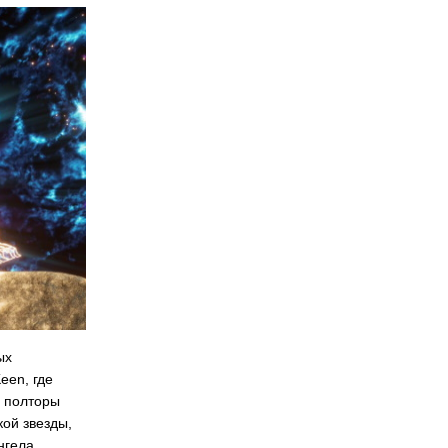
ых
een, где
я полторы
кой звезды,
нгела