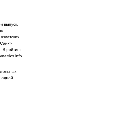
й выпуск.
ых
 азиатских
 Санкт-
. В рейтинг
etrics.info
ательных
и одной