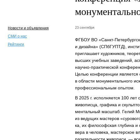
монументально
23 сентября
Новости и объявления
СМИ о нас
ФГБОУ ВО «Санкт-Петербургск
Рейтинги
и дизайна» (СПбГУПТД), инстит
приглашает художников, теорет
высших учебных заведений, ас
научно-практической конферен
Целью конференции является 
в области монументального иск
профессиональным опытом.
В 2025 г. исполняется 100 лет
живописца, графика и скульпто
ментальный масштаб. Гелий Ми
из ведущих мастеров «суровог
ка, их философская глубина и 
вера в человека, мастерское в
разительности живописи, — все