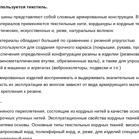
спользуется текстиль.
шины представляют собой сложные армированные конструкции. В 
ериалов применяются текстильные нити, кордшнуры и кордные т
тических, искусственных и, реже, натуральных волокон.
териалы обладают большей по сравнению с резиной упругостью
используются для создания прочного каркаса (покрышки, рукава, п
еспечения определенной конфигурации резины в изделии (резинов
зинометаллические втулки, обрезиненные валы), а также для упр
 в машинах и агрегатах (виброизоляторы, подвески и т.п.)
мированных изделий воспринимать и выдерживать значительные на
сть их эксплуатации во многом зависят от вида армирующего мат
 крепления к резине.
.
тняного переплетения, состоящие из кордных нитей в качестве осн
прочных уточных нитей. Эксплуатационные свойства кордных ткане
итями основы. Основные типы текстильных кордных тканей: вискоз
капроновый корд, полиэфирный корд, и, реже, для изделий специа
арамидный корд.