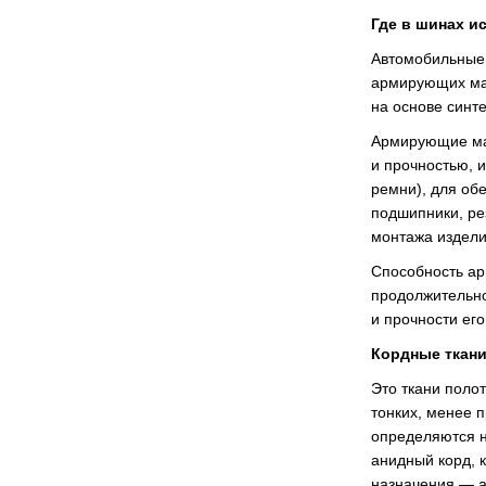
Где в шинах и
Автомобильные 
армирующих мат
на основе синте
Армирующие ма
и прочностью, 
ремни), для об
подшипники, ре
монтажа изделий
Способность ар
продолжительно
и прочности его
Кордные ткани
Это ткани поло
тонких, менее 
определяются н
анидный корд, 
назначения — 