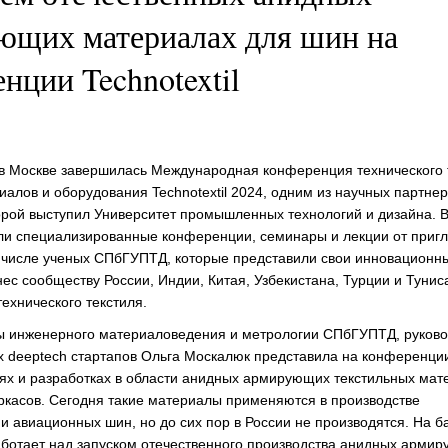
ющих материалах для шин на
нции Technotextil
 в Москве завершилась Международная конференция технического 
иалов и оборудования Technotextil 2024, одним из научных партне
рой выступил Университет промышленных технологий и дизайна. 
ли специализированные конференции, семинары и лекции от приг
м числе ученых СПбГУПТД, которые представили свои инновацион
ес сообществу России, Индии, Китая, Узбекистана, Турции и Тунис
ехнического текстиля.
ы инженерного материаловедения и метрологии СПбГУПТД, руково
х deeptech стартапов Ольга Москалюк представила на конференци
ях и разработках в области анидных армирующих текстильных мат
каркасов. Сегодня такие материалы применяются в производстве
и авиационных шин, но до сих пор в России не производятся. На б
аботает над запуском отечественного производства анидных арми