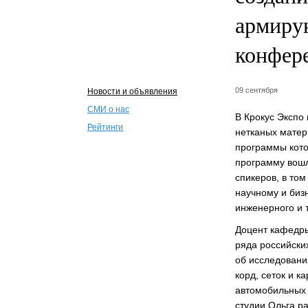
армиру
конфере
09 сентября
Новости и объявления
СМИ о нас
В Крокус Экспо
Рейтинги
нетканых матер
программы кото
программу вош
спикеров, в то
научному и бизн
инженерного и т
Доцент кафедр
ряда российски
об исследовани
корд, сеток и 
автомобильных 
студии Ольга р