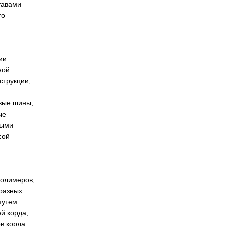
тавами
го
ии.
ной
струкции,
вые шины,
ые
ными
сой
полимеров,
 разных
путем
й корда,
в корда