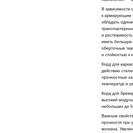
В зависимости 
к армирующим т
обладать одина
транспортерных
и растяжимость
иметь большую 
оберточные тка
и стойкостью к 
Корд для карка
действию стати
прочностные ха
температур и у
Корд для бреке
высокий модуль
небольших до 
Важным свойств
прочности при 
волокна. Увели