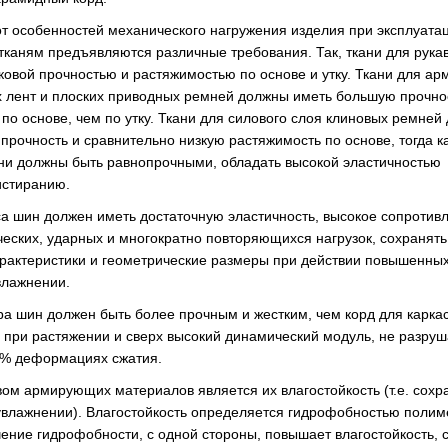
от особенностей механического нагружения изделия при эксплуата
каням предъявляются различные требования. Так, ткани для рука
ковой прочностью и растяжимостью по основе и утку. Ткани для а
 лент и плоских приводных ремней должны иметь большую прочно
 по основе, чем по утку. Ткани для силового слоя клиновых ремней
прочность и сравнительно низкую растяжимость по основе, тогда к
ни должны быть равнопрочными, обладать высокой эластичностью
истиранию.
са шин должен иметь достаточную эластичность, высокое сопротив
ческих, ударных и многократно повторяющихся нагрузок, сохранять
рактеристики и геометрические размеры при действии повышенны
влажнении.
ра шин должен быть более прочным и жестким, чем корд для каркас
 при растяжении и сверх высокий динамический модуль, не разруш
5% деформациях сжатия.
ом армирующих материалов является их влагостойкость (т.е. сохр
увлажнении). Влагостойкость определяется гидрофобностью полим
чение гидрофобности, с одной стороны, повышает влагостойкость, с