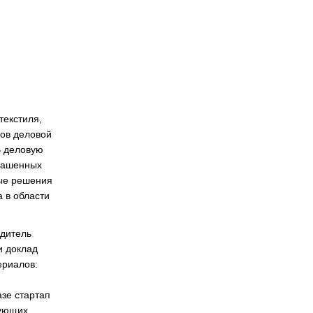
текстиля,
ров деловой
В деловую
лашенных
ные решения
а в области
дитель
и доклад
ериалов:
азе стартап
рующих