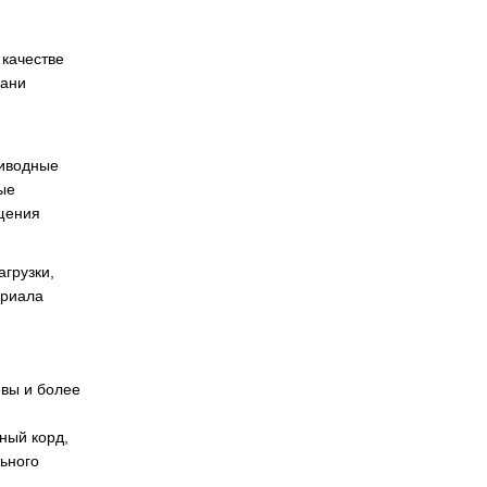
качестве
кани
риводные
ые
ощения
грузки,
ериала
овы и более
й
ный корд,
льного