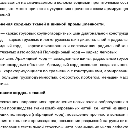
казывается на смачиваемости волокна водными пропиточными сос
ксов, что может привести к ухудшению прочности связи армирующе
зиной.
енения кордных тканей в шинной промышленности.
 — каркас грузовых крупногабаритных шин диагональной конструкц
д — каркас грузовых и легкогрузовых шин диагональной и радиаль
нидный корд — каркас авиационных и легковых шин радиальной кон
 тяжелых автомобилей Полиэфирный корд — каркас легковых
ых шин. Арамидный корд — авиационные шины, радиальные грузо
езинокордные оболочки. Арамидный корд позволяет создавать нов
н, характеризующиеся по сравнению с конструкциями, армирован
 большей грузоподъемностью, скоростью, пробегом, меньшей мас
лива.
ание кордных тканей.
нескольких направлениях: применение новых волокнообразующих 
ри производстве ткани комбинированных нитей, т.е. нитей из двух
щих полимеров (гибридный корд), повышение прочности волокон 
ния технологии производства, повышение разрывной нагрузки ните
ствования текстильной структуры нити, уменьшение числа дефекто