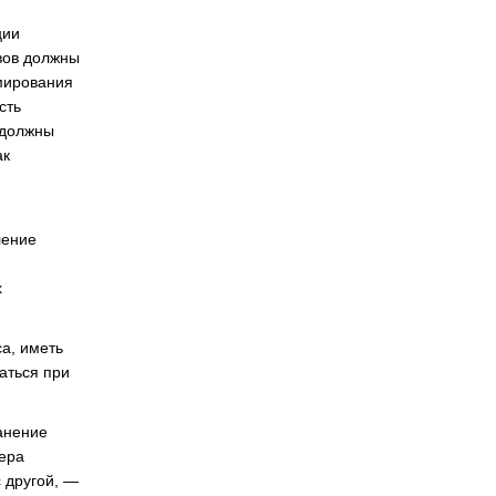
ции
вов должны
рмирования
сть
 должны
ак
ление
х
а, иметь
аться при
анение
ера
 другой, —